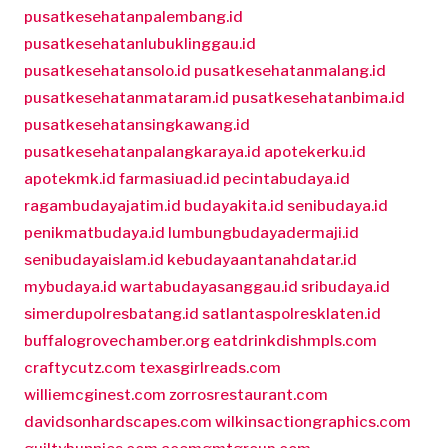
pusatkesehatanpalembang.id
pusatkesehatanlubuklinggau.id
pusatkesehatansolo.id
pusatkesehatanmalang.id
pusatkesehatanmataram.id
pusatkesehatanbima.id
pusatkesehatansingkawang.id
pusatkesehatanpalangkaraya.id
apotekerku.id
apotekmk.id
farmasiuad.id
pecintabudaya.id
ragambudayajatim.id
budayakita.id
senibudaya.id
penikmatbudaya.id
lumbungbudayadermaji.id
senibudayaislam.id
kebudayaantanahdatar.id
mybudaya.id
wartabudayasanggau.id
sribudaya.id
simerdupolresbatang.id
satlantaspolresklaten.id
buffalogrovechamber.org
eatdrinkdishmpls.com
craftycutz.com
texasgirlreads.com
williemcginest.com
zorrosrestaurant.com
davidsonhardscapes.com
wilkinsactiongraphics.com