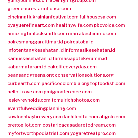
guiltybunnies.com
acemgmtgroup.com
greeneacresfarmhouse.com
cincinnatiukrainianfestival.com
fullhousesa.com
oyaguerefineart.com
healthywife.com
pbcvoice.com
amazingtimlocksmith.com
marrakechimmo.com
polresmanggaraitimur.id
polrestoba.id
infotentangkesehatan.id
informasikesehatan.id
kamuskesehatan.id
farmasiapotekerumm.id
kabarmataram.id
cakelifeeveryday.com
beansandgreens.org
conservationsolutions.org
curbearth.com
pacificocolombia.org
topfoodish.com
hello-trove.com
pmigconference.com
lesleyreynolds.com
tomulrichphotos.com
eventfulweddingplanning.com
kowloonbaybrewery.com
lachilenita.com
abgolo.com
oregopilot.com
costaricacasadaretodream.com
myfortworthpodiatrist.com
yogaretreatpro.com