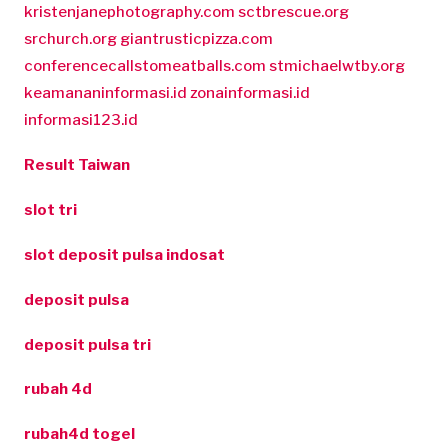
kristenjanephotography.com
sctbrescue.org
srchurch.org
giantrusticpizza.com
conferencecallstomeatballs.com
stmichaelwtby.org
keamananinformasi.id
zonainformasi.id
informasi123.id
Result Taiwan
slot tri
slot deposit pulsa indosat
deposit pulsa
deposit pulsa tri
rubah 4d
rubah4d togel