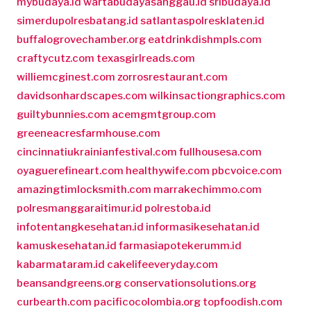
mybudaya.id
wartabudayasanggau.id
sribudaya.id
simerdupolresbatang.id
satlantaspolresklaten.id
buffalogrovechamber.org
eatdrinkdishmpls.com
craftycutz.com
texasgirlreads.com
williemcginest.com
zorrosrestaurant.com
davidsonhardscapes.com
wilkinsactiongraphics.com
guiltybunnies.com
acemgmtgroup.com
greeneacresfarmhouse.com
cincinnatiukrainianfestival.com
fullhousesa.com
oyaguerefineart.com
healthywife.com
pbcvoice.com
amazingtimlocksmith.com
marrakechimmo.com
polresmanggaraitimur.id
polrestoba.id
infotentangkesehatan.id
informasikesehatan.id
kamuskesehatan.id
farmasiapotekerumm.id
kabarmataram.id
cakelifeeveryday.com
beansandgreens.org
conservationsolutions.org
curbearth.com
pacificocolombia.org
topfoodish.com