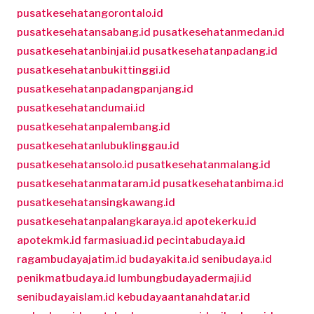
pusatkesehatangorontalo.id
pusatkesehatansabang.id
pusatkesehatanmedan.id
pusatkesehatanbinjai.id
pusatkesehatanpadang.id
pusatkesehatanbukittinggi.id
pusatkesehatanpadangpanjang.id
pusatkesehatandumai.id
pusatkesehatanpalembang.id
pusatkesehatanlubuklinggau.id
pusatkesehatansolo.id
pusatkesehatanmalang.id
pusatkesehatanmataram.id
pusatkesehatanbima.id
pusatkesehatansingkawang.id
pusatkesehatanpalangkaraya.id
apotekerku.id
apotekmk.id
farmasiuad.id
pecintabudaya.id
ragambudayajatim.id
budayakita.id
senibudaya.id
penikmatbudaya.id
lumbungbudayadermaji.id
senibudayaislam.id
kebudayaantanahdatar.id