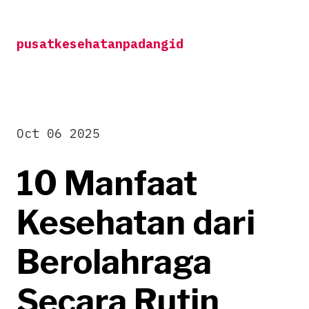
Skip
to
pusatkesehatanpadangid
content
Oct 06 2025
10 Manfaat
Kesehatan dari
Berolahraga
Secara Rutin