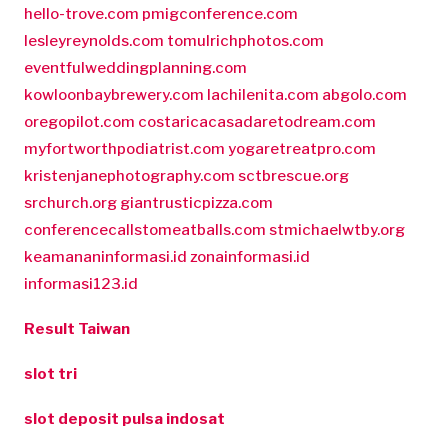
hello-trove.com
pmigconference.com
lesleyreynolds.com
tomulrichphotos.com
eventfulweddingplanning.com
kowloonbaybrewery.com
lachilenita.com
abgolo.com
oregopilot.com
costaricacasadaretodream.com
myfortworthpodiatrist.com
yogaretreatpro.com
kristenjanephotography.com
sctbrescue.org
srchurch.org
giantrusticpizza.com
conferencecallstomeatballs.com
stmichaelwtby.org
keamananinformasi.id
zonainformasi.id
informasi123.id
Result Taiwan
slot tri
slot deposit pulsa indosat