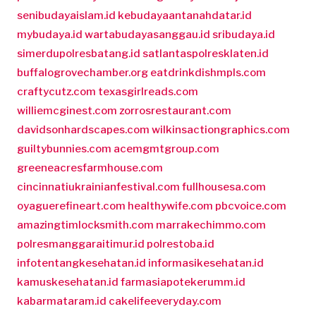
senibudayaislam.id
kebudayaantanahdatar.id
mybudaya.id
wartabudayasanggau.id
sribudaya.id
simerdupolresbatang.id
satlantaspolresklaten.id
buffalogrovechamber.org
eatdrinkdishmpls.com
craftycutz.com
texasgirlreads.com
williemcginest.com
zorrosrestaurant.com
davidsonhardscapes.com
wilkinsactiongraphics.com
guiltybunnies.com
acemgmtgroup.com
greeneacresfarmhouse.com
cincinnatiukrainianfestival.com
fullhousesa.com
oyaguerefineart.com
healthywife.com
pbcvoice.com
amazingtimlocksmith.com
marrakechimmo.com
polresmanggaraitimur.id
polrestoba.id
infotentangkesehatan.id
informasikesehatan.id
kamuskesehatan.id
farmasiapotekerumm.id
kabarmataram.id
cakelifeeveryday.com