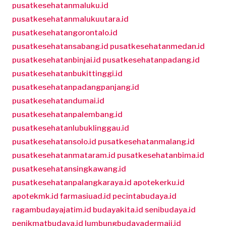
pusatkesehatanmaluku.id
pusatkesehatanmalukuutara.id
pusatkesehatangorontalo.id
pusatkesehatansabang.id
pusatkesehatanmedan.id
pusatkesehatanbinjai.id
pusatkesehatanpadang.id
pusatkesehatanbukittinggi.id
pusatkesehatanpadangpanjang.id
pusatkesehatandumai.id
pusatkesehatanpalembang.id
pusatkesehatanlubuklinggau.id
pusatkesehatansolo.id
pusatkesehatanmalang.id
pusatkesehatanmataram.id
pusatkesehatanbima.id
pusatkesehatansingkawang.id
pusatkesehatanpalangkaraya.id
apotekerku.id
apotekmk.id
farmasiuad.id
pecintabudaya.id
ragambudayajatim.id
budayakita.id
senibudaya.id
penikmatbudaya.id
lumbungbudayadermaji.id