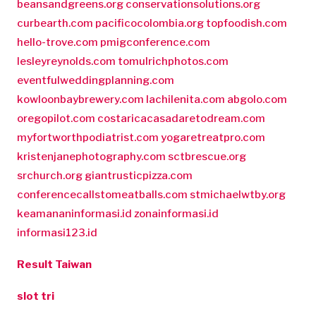
beansandgreens.org
conservationsolutions.org
curbearth.com
pacificocolombia.org
topfoodish.com
hello-trove.com
pmigconference.com
lesleyreynolds.com
tomulrichphotos.com
eventfulweddingplanning.com
kowloonbaybrewery.com
lachilenita.com
abgolo.com
oregopilot.com
costaricacasadaretodream.com
myfortworthpodiatrist.com
yogaretreatpro.com
kristenjanephotography.com
sctbrescue.org
srchurch.org
giantrusticpizza.com
conferencecallstomeatballs.com
stmichaelwtby.org
keamananinformasi.id
zonainformasi.id
informasi123.id
Result Taiwan
slot tri