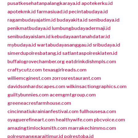
pusatkesehatanpalangkaraya.id
apotekerku.id
apotekmk.id
farmasiuad.id
pecintabudaya.id
ragambudayajatim.id
budayakita.id
senibudaya.id
penikmatbudaya.id
lumbungbudayadermaji.id
senibudayaislam.id
kebudayaantanahdatar.id
mybudaya.id
wartabudayasanggau.id
sribudaya.id
simerdupolresbatang.id
satlantaspolresklaten.id
buffalogrovechamber.org
eatdrinkdishmpls.com
craftycutz.com
texasgirlreads.com
williemcginest.com
zorrosrestaurant.com
davidsonhardscapes.com
wilkinsactiongraphics.com
guiltybunnies.com
acemgmtgroup.com
greeneacresfarmhouse.com
cincinnatiukrainianfestival.com
fullhousesa.com
oyaguerefineart.com
healthywife.com
pbcvoice.com
amazingtimlocksmith.com
marrakechimmo.com
polresmanggaraitimur.id
polrestoba.id