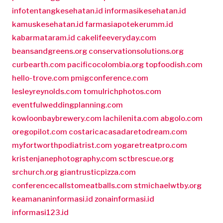
infotentangkesehatan.id
informasikesehatan.id
kamuskesehatan.id
farmasiapotekerumm.id
kabarmataram.id
cakelifeeveryday.com
beansandgreens.org
conservationsolutions.org
curbearth.com
pacificocolombia.org
topfoodish.com
hello-trove.com
pmigconference.com
lesleyreynolds.com
tomulrichphotos.com
eventfulweddingplanning.com
kowloonbaybrewery.com
lachilenita.com
abgolo.com
oregopilot.com
costaricacasadaretodream.com
myfortworthpodiatrist.com
yogaretreatpro.com
kristenjanephotography.com
sctbrescue.org
srchurch.org
giantrusticpizza.com
conferencecallstomeatballs.com
stmichaelwtby.org
keamananinformasi.id
zonainformasi.id
informasi123.id