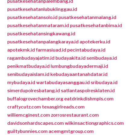
pusatkesehatanpalembang.id
pusatkesehatanlubuklinggau.id
pusatkesehatansolo.id
pusatkesehatanmalang.id
pusatkesehatanmataram.id
pusatkesehatanbima.id
pusatkesehatansingkawang.id
pusatkesehatanpalangkaraya.id
apotekerku.id
apotekmk.id
farmasiuad.id
pecintabudaya.id
ragambudayajatim.id
budayakita.id
senibudaya.id
penikmatbudaya.id
lumbungbudayadermaji.id
senibudayaislam.id
kebudayaantanahdatar.id
mybudaya.id
wartabudayasanggau.id
sribudaya.id
simerdupolresbatang.id
satlantaspolresklaten.id
buffalogrovechamber.org
eatdrinkdishmpls.com
craftycutz.com
texasgirlreads.com
williemcginest.com
zorrosrestaurant.com
davidsonhardscapes.com
wilkinsactiongraphics.com
guiltybunnies.com
acemgmtgroup.com