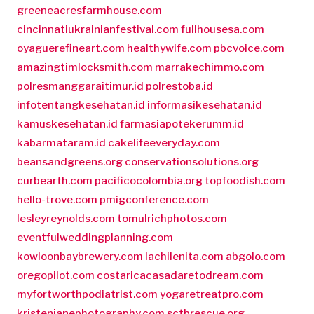
greeneacresfarmhouse.com
cincinnatiukrainianfestival.com
fullhousesa.com
oyaguerefineart.com
healthywife.com
pbcvoice.com
amazingtimlocksmith.com
marrakechimmo.com
polresmanggaraitimur.id
polrestoba.id
infotentangkesehatan.id
informasikesehatan.id
kamuskesehatan.id
farmasiapotekerumm.id
kabarmataram.id
cakelifeeveryday.com
beansandgreens.org
conservationsolutions.org
curbearth.com
pacificocolombia.org
topfoodish.com
hello-trove.com
pmigconference.com
lesleyreynolds.com
tomulrichphotos.com
eventfulweddingplanning.com
kowloonbaybrewery.com
lachilenita.com
abgolo.com
oregopilot.com
costaricacasadaretodream.com
myfortworthpodiatrist.com
yogaretreatpro.com
kristenjanephotography.com
sctbrescue.org