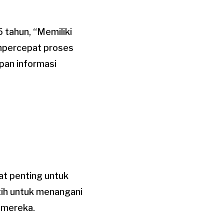
 tahun, “Memiliki
mpercepat proses
pan informasi
at penting untuk
tih untuk menangani
 mereka.