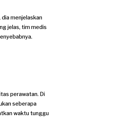
, dia menjelaskan
ng jelas, tim medis
penyebabnya.
itas perawatan. Di
tukan seberapa
atkan waktu tunggu