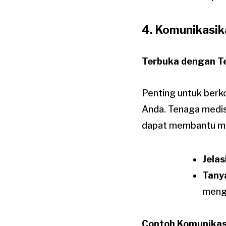
4. Komunikasik
Terbuka dengan T
Penting untuk berko
Anda. Tenaga medis
dapat membantu me
Jelas
Tany
menge
Contoh Komunikasi