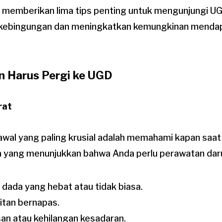
kan memberikan lima tips penting untuk mengunjungi 
 kebingungan dan meningkatkan kemungkinan menda
an Harus Pergi ke UGD
rat
awal yang paling krusial adalah memahami kapan saat
a yang menunjukkan bahwa Anda perlu perawatan darur
 dada yang hebat atau tidak biasa.
itan bernapas.
an atau kehilangan kesadaran.