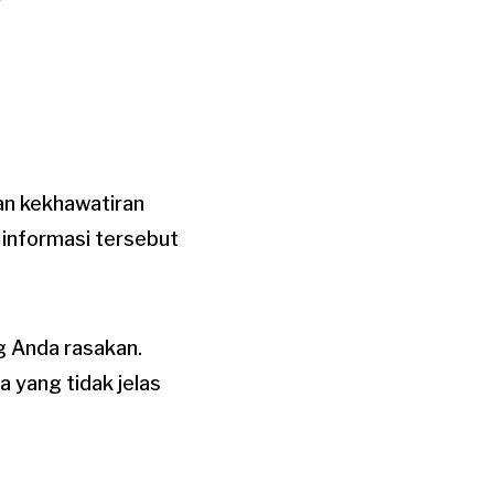
an kekhawatiran
informasi tersebut
g Anda rasakan.
a yang tidak jelas