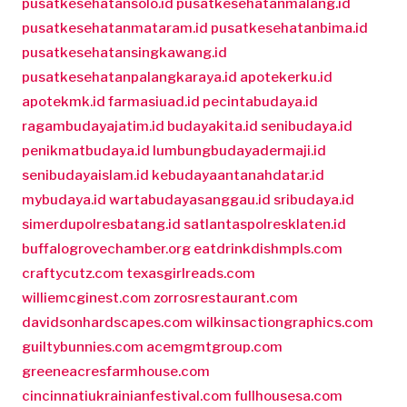
pusatkesehatansolo.id
pusatkesehatanmalang.id
pusatkesehatanmataram.id
pusatkesehatanbima.id
pusatkesehatansingkawang.id
pusatkesehatanpalangkaraya.id
apotekerku.id
apotekmk.id
farmasiuad.id
pecintabudaya.id
ragambudayajatim.id
budayakita.id
senibudaya.id
penikmatbudaya.id
lumbungbudayadermaji.id
senibudayaislam.id
kebudayaantanahdatar.id
mybudaya.id
wartabudayasanggau.id
sribudaya.id
simerdupolresbatang.id
satlantaspolresklaten.id
buffalogrovechamber.org
eatdrinkdishmpls.com
craftycutz.com
texasgirlreads.com
williemcginest.com
zorrosrestaurant.com
davidsonhardscapes.com
wilkinsactiongraphics.com
guiltybunnies.com
acemgmtgroup.com
greeneacresfarmhouse.com
cincinnatiukrainianfestival.com
fullhousesa.com