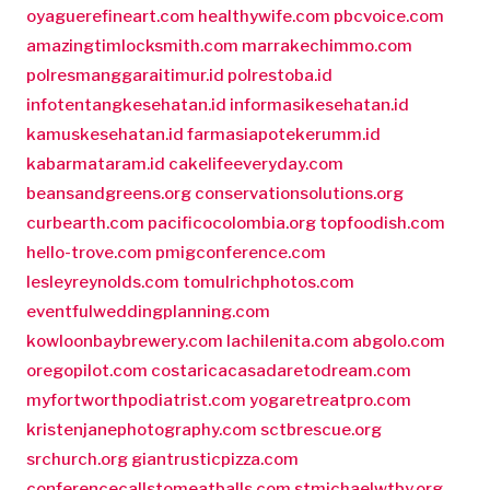
oyaguerefineart.com
healthywife.com
pbcvoice.com
amazingtimlocksmith.com
marrakechimmo.com
polresmanggaraitimur.id
polrestoba.id
infotentangkesehatan.id
informasikesehatan.id
kamuskesehatan.id
farmasiapotekerumm.id
kabarmataram.id
cakelifeeveryday.com
beansandgreens.org
conservationsolutions.org
curbearth.com
pacificocolombia.org
topfoodish.com
hello-trove.com
pmigconference.com
lesleyreynolds.com
tomulrichphotos.com
eventfulweddingplanning.com
kowloonbaybrewery.com
lachilenita.com
abgolo.com
oregopilot.com
costaricacasadaretodream.com
myfortworthpodiatrist.com
yogaretreatpro.com
kristenjanephotography.com
sctbrescue.org
srchurch.org
giantrusticpizza.com
conferencecallstomeatballs.com
stmichaelwtby.org