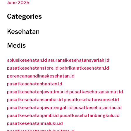
June 2025
Categories
Kesehatan
Medis
solusikesehatan.id
asuransikesehatansyariah.id
pusatkesehatanstore.id
pabrikalatkesehatan.id
perencanaandinaskesehatan.id
pusatkesehatanbanten.id
pusatkesehatanjawatimur.id
pusatkesehatansumut.id
pusatkesehatansumbar.id
pusatkesehatansumsel.id
pusatkesehatanjawatengah.id
pusatkesehatanriau.id
pusatkesehatanjambi.id
pusatkesehatanbengkulu.id
pusatkesehatanmaluku.id