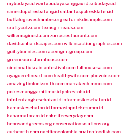
mybudaya.id
wartabudayasanggau.id
sribudaya.id
simerdupolresbatang.id
satlantaspolresklaten.id
buffalogrovechamber.org
eatdrinkdishmpls.com
craftycutz.com
texasgirlreads.com
williemcginest.com
zorrosrestaurant.com
davidsonhardscapes.com
wilkinsactiongraphics.com
guiltybunnies.com
acemgmtgroup.com
greeneacresfarmhouse.com
cincinnatiukrainianfestival.com
fullhousesa.com
oyaguerefineart.com
healthywife.com
pbcvoice.com
amazingtimlocksmith.com
marrakechimmo.com
polresmanggaraitimur.id
polrestoba.id
infotentangkesehatan.id
informasikesehatan.id
kamuskesehatan.id
farmasiapotekerumm.id
kabarmataram.id
cakelifeeveryday.com
beansandgreens.org
conservationsolutions.org
curbearth.com
pacificocolombia.org
topfoodish.com