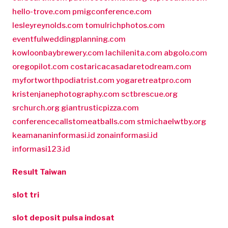
hello-trove.com
pmigconference.com
lesleyreynolds.com
tomulrichphotos.com
eventfulweddingplanning.com
kowloonbaybrewery.com
lachilenita.com
abgolo.com
oregopilot.com
costaricacasadaretodream.com
myfortworthpodiatrist.com
yogaretreatpro.com
kristenjanephotography.com
sctbrescue.org
srchurch.org
giantrusticpizza.com
conferencecallstomeatballs.com
stmichaelwtby.org
keamananinformasi.id
zonainformasi.id
informasi123.id
Result Taiwan
slot tri
slot deposit pulsa indosat