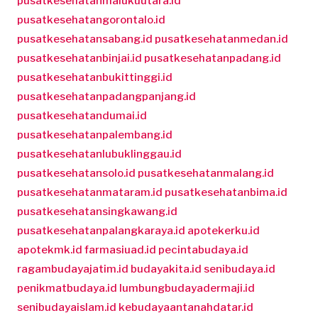
pusatkesehatanmalukuutara.id
pusatkesehatangorontalo.id
pusatkesehatansabang.id
pusatkesehatanmedan.id
pusatkesehatanbinjai.id
pusatkesehatanpadang.id
pusatkesehatanbukittinggi.id
pusatkesehatanpadangpanjang.id
pusatkesehatandumai.id
pusatkesehatanpalembang.id
pusatkesehatanlubuklinggau.id
pusatkesehatansolo.id
pusatkesehatanmalang.id
pusatkesehatanmataram.id
pusatkesehatanbima.id
pusatkesehatansingkawang.id
pusatkesehatanpalangkaraya.id
apotekerku.id
apotekmk.id
farmasiuad.id
pecintabudaya.id
ragambudayajatim.id
budayakita.id
senibudaya.id
penikmatbudaya.id
lumbungbudayadermaji.id
senibudayaislam.id
kebudayaantanahdatar.id