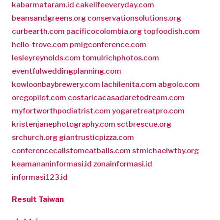
kabarmataram.id
cakelifeeveryday.com
beansandgreens.org
conservationsolutions.org
curbearth.com
pacificocolombia.org
topfoodish.com
hello-trove.com
pmigconference.com
lesleyreynolds.com
tomulrichphotos.com
eventfulweddingplanning.com
kowloonbaybrewery.com
lachilenita.com
abgolo.com
oregopilot.com
costaricacasadaretodream.com
myfortworthpodiatrist.com
yogaretreatpro.com
kristenjanephotography.com
sctbrescue.org
srchurch.org
giantrusticpizza.com
conferencecallstomeatballs.com
stmichaelwtby.org
keamananinformasi.id
zonainformasi.id
informasi123.id
Result Taiwan