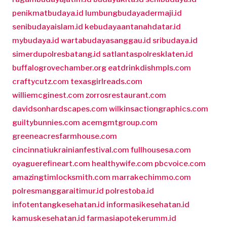
penikmatbudaya.id
lumbungbudayadermaji.id
senibudayaislam.id
kebudayaantanahdatar.id
mybudaya.id
wartabudayasanggau.id
sribudaya.id
simerdupolresbatang.id
satlantaspolresklaten.id
buffalogrovechamber.org
eatdrinkdishmpls.com
craftycutz.com
texasgirlreads.com
williemcginest.com
zorrosrestaurant.com
davidsonhardscapes.com
wilkinsactiongraphics.com
guiltybunnies.com
acemgmtgroup.com
greeneacresfarmhouse.com
cincinnatiukrainianfestival.com
fullhousesa.com
oyaguerefineart.com
healthywife.com
pbcvoice.com
amazingtimlocksmith.com
marrakechimmo.com
polresmanggaraitimur.id
polrestoba.id
infotentangkesehatan.id
informasikesehatan.id
kamuskesehatan.id
farmasiapotekerumm.id