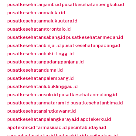
pusatkesehatanjambi.id
pusatkesehatanbengkulu.id
pusatkesehatanmaluku.id
pusatkesehatanmalukuutara.id
pusatkesehatangorontalo.id
pusatkesehatansabang.id
pusatkesehatanmedan.id
pusatkesehatanbinjai.id
pusatkesehatanpadang.id
pusatkesehatanbukittinggi.id
pusatkesehatanpadangpanjang.id
pusatkesehatandumai.id
pusatkesehatanpalembang.id
pusatkesehatanlubuklinggau.id
pusatkesehatansolo.id
pusatkesehatanmalang.id
pusatkesehatanmataram.id
pusatkesehatanbima.id
pusatkesehatansingkawang.id
pusatkesehatanpalangkaraya.id
apotekerku.id
apotekmk.id
farmasiuad.id
pecintabudaya.id
ragambudayajatim.id
budayakita.id
senibudaya.id