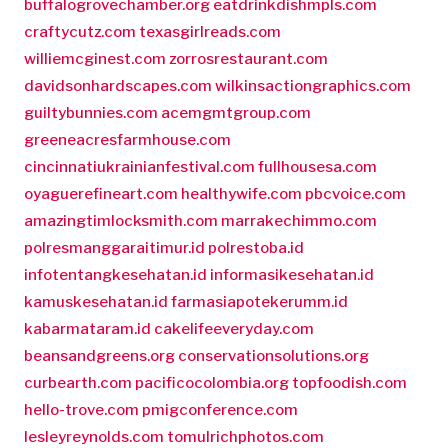
buffalogrovechamber.org
eatdrinkdishmpls.com
craftycutz.com
texasgirlreads.com
williemcginest.com
zorrosrestaurant.com
davidsonhardscapes.com
wilkinsactiongraphics.com
guiltybunnies.com
acemgmtgroup.com
greeneacresfarmhouse.com
cincinnatiukrainianfestival.com
fullhousesa.com
oyaguerefineart.com
healthywife.com
pbcvoice.com
amazingtimlocksmith.com
marrakechimmo.com
polresmanggaraitimur.id
polrestoba.id
infotentangkesehatan.id
informasikesehatan.id
kamuskesehatan.id
farmasiapotekerumm.id
kabarmataram.id
cakelifeeveryday.com
beansandgreens.org
conservationsolutions.org
curbearth.com
pacificocolombia.org
topfoodish.com
hello-trove.com
pmigconference.com
lesleyreynolds.com
tomulrichphotos.com