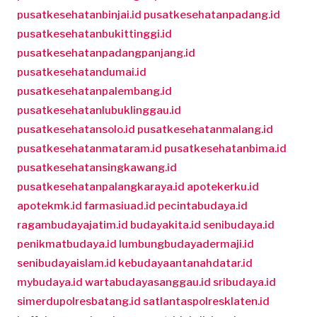
pusatkesehatanbinjai.id
pusatkesehatanpadang.id
pusatkesehatanbukittinggi.id
pusatkesehatanpadangpanjang.id
pusatkesehatandumai.id
pusatkesehatanpalembang.id
pusatkesehatanlubuklinggau.id
pusatkesehatansolo.id
pusatkesehatanmalang.id
pusatkesehatanmataram.id
pusatkesehatanbima.id
pusatkesehatansingkawang.id
pusatkesehatanpalangkaraya.id
apotekerku.id
apotekmk.id
farmasiuad.id
pecintabudaya.id
ragambudayajatim.id
budayakita.id
senibudaya.id
penikmatbudaya.id
lumbungbudayadermaji.id
senibudayaislam.id
kebudayaantanahdatar.id
mybudaya.id
wartabudayasanggau.id
sribudaya.id
simerdupolresbatang.id
satlantaspolresklaten.id