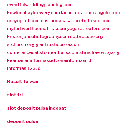
eventfulweddingplanning.com
kowloonbaybrewery.com
lachilenita.com
abgolo.com
oregopilot.com
costaricacasadaretodream.com
myfortworthpodiatrist.com
yogaretreatpro.com
kristenjanephotography.com
sctbrescue.org
srchurch.org
giantrusticpizza.com
conferencecallstomeatballs.com
stmichaelwtby.org
keamananinformasi.id
zonainformasi.id
informasi123.id
Result Taiwan
slot tri
slot deposit pulsa indosat
deposit pulsa