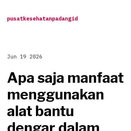
Skip
to
pusatkesehatanpadangid
content
Jun 19 2026
Apa saja manfaat
menggunakan
alat bantu
dengar dalam