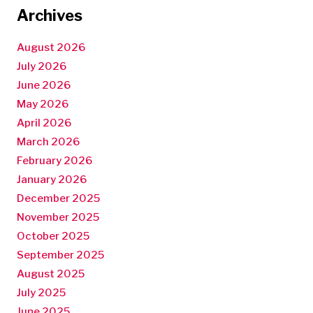
Archives
August 2026
July 2026
June 2026
May 2026
April 2026
March 2026
February 2026
January 2026
December 2025
November 2025
October 2025
September 2025
August 2025
July 2025
June 2025