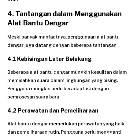
4. Tantangan dalam Menggunakan
Alat Bantu Dengar
Meski banyak manfaatnya, penggunaan alat bantu
dengar juga datang dengan beberapa tantangan.
4.1 Kebisingan Latar Belakang
Beberapa alat bantu dengar mungkin kesulitan dalam
memisahkan suara dalam lingkungan yang bising.
Pengguna mungkin perlu beradaptasi dengan
pemrosesan suara baru.
4.2 Perawatan dan Pemeliharaan
Alat bantu dengar memerlukan perawatan yang baik
dan pemeliharaan rutin. Pengguna perlu mengganti