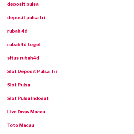
deposit pulsa
deposit pulsa tri
rubah 4d
rubah4d togel
situs rubah4d
Slot Deposit Pulsa Tri
Slot Pulsa
Slot Pulsa Indosat
Live Draw Macau
Toto Macau