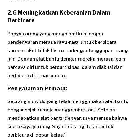
2.6 Meningkatkan Keberanian Dalam
Berbicara
Banyak orang yang mengalami kehilangan
pendengaran merasa ragu-ragu untuk berbicara
karena takut tidak bisa mendengar tanggapan orang
lain. Dengan alat bantu dengar, mereka merasa lebih
percaya diri untuk berpartisipasi dalam diskusi dan
berbicara di depan umum.
Pengalaman Pribadi:
Seorang individu yang telah menggunakan alat bantu
dengar sejak remaja menggambarkan, “Setelah
mendapatkan alat bantu dengar, saya merasa bahwa
suara saya penting. Saya tidak lagi takut untuk
berbicara di depan kelas.”