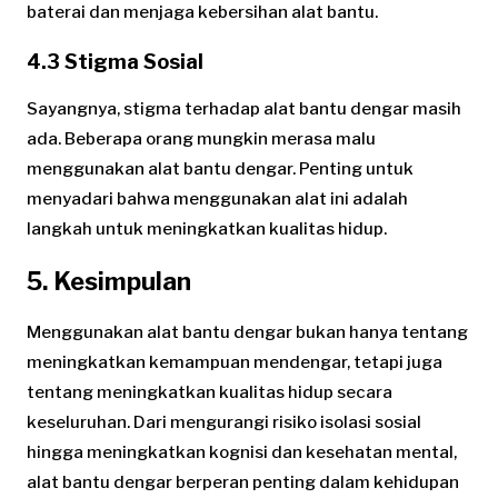
baterai dan menjaga kebersihan alat bantu.
4.3 Stigma Sosial
Sayangnya, stigma terhadap alat bantu dengar masih
ada. Beberapa orang mungkin merasa malu
menggunakan alat bantu dengar. Penting untuk
menyadari bahwa menggunakan alat ini adalah
langkah untuk meningkatkan kualitas hidup.
5. Kesimpulan
Menggunakan alat bantu dengar bukan hanya tentang
meningkatkan kemampuan mendengar, tetapi juga
tentang meningkatkan kualitas hidup secara
keseluruhan. Dari mengurangi risiko isolasi sosial
hingga meningkatkan kognisi dan kesehatan mental,
alat bantu dengar berperan penting dalam kehidupan