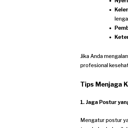
Nyer
Kele
lenga
Pemb
Kete
Jika Anda mengalami
profesional keseha
Tips Menjaga K
1.
Jaga Postur yan
Mengatur postur ya