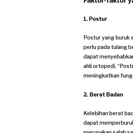
Faktor-faktor 
1.
Postur
Postur yang buruk 
perlu pada tulang 
dapat menyebabkan 
ahli ortopedi, “Pos
meningkatkan fungsi
2.
Berat Badan
Kelebihan berat ba
dapat memperburuk 
merupakan salah sa