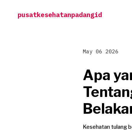
Skip
pusatkesehatanpadangid
to
content
May 06 2026
Apa ya
Tentan
Belaka
Kesehatan tulang b