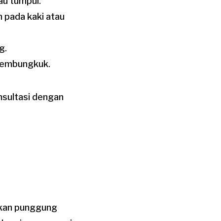
au tumpul.
 pada kaki atau
g.
 membungkuk.
onsultasi dengan
tikan punggung