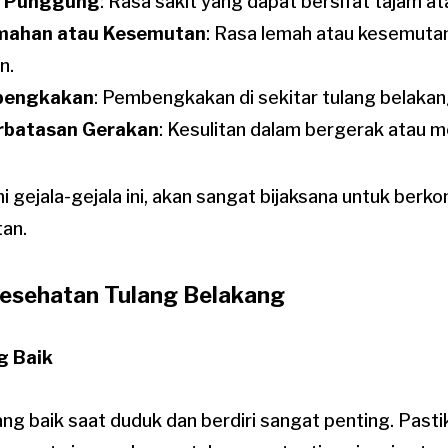
i Punggung
: Rasa sakit yang dapat bersifat tajam at
mahan atau Kesemutan
: Rasa lemah atau kesemutan
n.
engkakan
: Pembengkakan di sekitar tulang belakan
rbatasan Gerakan
: Kesulitan dalam bergerak atau
 gejala-gejala ini, akan sangat bijaksana untuk berk
tan.
esehatan Tulang Belakang
g Baik
ng baik saat duduk dan berdiri sangat penting. Pas