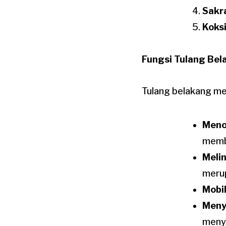
Sakr
Koks
Fungsi Tulang Bel
Tulang belakang memi
Meno
membe
Meli
merup
Mobil
Meny
meny