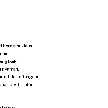
i hernia nukleus
onis.
ang baik
n nyaman.
ang tidak ditangani
ahan postur atau