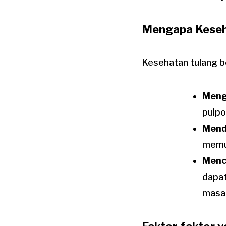
Mengapa Keseh
Kesehatan tulang be
Meng
pulpo
Mend
memun
Menc
dapat
masal