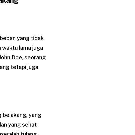
lakang
 beban yang tidak
m waktu lama juga
John Doe, seorang
ang tetapi juga
 belakang, yang
dan yang sehat
masalah tulang