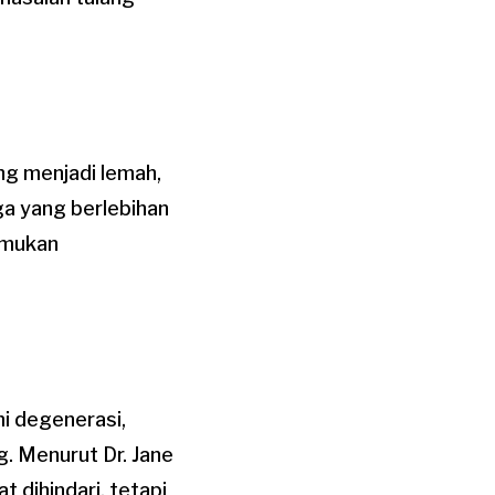
ng menjadi lemah,
a yang berlebihan
emukan
i degenerasi,
. Menurut Dr. Jane
t dihindari, tetapi