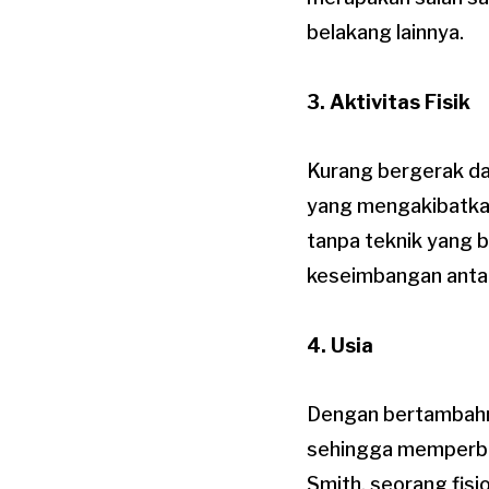
belakang lainnya.
3.
Aktivitas Fisik
Kurang bergerak da
yang mengakibatkan
tanpa teknik yang 
keseimbangan antara
4.
Usia
Dengan bertambahny
sehingga memperbes
Smith, seorang fisio