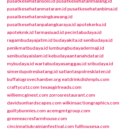
pusatkesehatansolo.id
pusatkesehatanmalang.id
pusatkesehatanmataram.id
pusatkesehatanbima.id
pusatkesehatansingkawang.id
pusatkesehatanpalangkaraya.id
apotekerku.id
apotekmk.id
farmasiuad.id
pecintabudaya.id
ragambudayajatim.id
budayakita.id
senibudaya.id
penikmatbudaya.id
lumbungbudayadermaji.id
senibudayaislam.id
kebudayaantanahdatar.id
mybudaya.id
wartabudayasanggau.id
sribudaya.id
simerdupolresbatang.id
satlantaspolresklaten.id
buffalogrovechamber.org
eatdrinkdishmpls.com
craftycutz.com
texasgirlreads.com
williemcginest.com
zorrosrestaurant.com
davidsonhardscapes.com
wilkinsactiongraphics.com
guiltybunnies.com
acemgmtgroup.com
greeneacresfarmhouse.com
cincinnatiukrainianfestival.com
fullhousesa.com