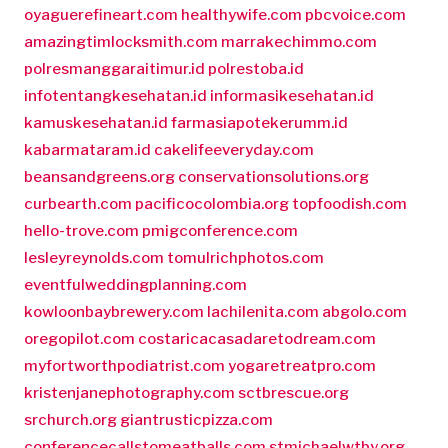
oyaguerefineart.com
healthywife.com
pbcvoice.com
amazingtimlocksmith.com
marrakechimmo.com
polresmanggaraitimur.id
polrestoba.id
infotentangkesehatan.id
informasikesehatan.id
kamuskesehatan.id
farmasiapotekerumm.id
kabarmataram.id
cakelifeeveryday.com
beansandgreens.org
conservationsolutions.org
curbearth.com
pacificocolombia.org
topfoodish.com
hello-trove.com
pmigconference.com
lesleyreynolds.com
tomulrichphotos.com
eventfulweddingplanning.com
kowloonbaybrewery.com
lachilenita.com
abgolo.com
oregopilot.com
costaricacasadaretodream.com
myfortworthpodiatrist.com
yogaretreatpro.com
kristenjanephotography.com
sctbrescue.org
srchurch.org
giantrusticpizza.com
conferencecallstomeatballs.com
stmichaelwtby.org