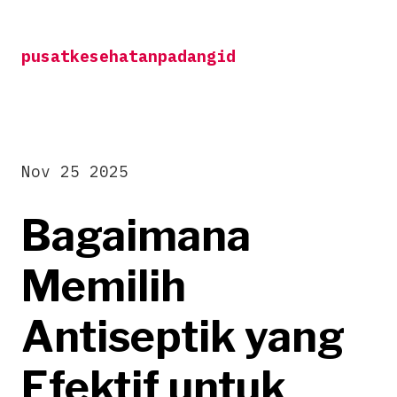
Skip
to
pusatkesehatanpadangid
content
Nov 25 2025
Bagaimana
Memilih
Antiseptik yang
Efektif untuk