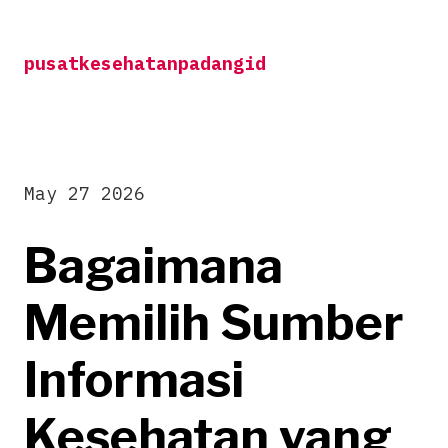
Skip
to
pusatkesehatanpadangid
content
May 27 2026
Bagaimana
Memilih Sumber
Informasi
Kesehatan yang