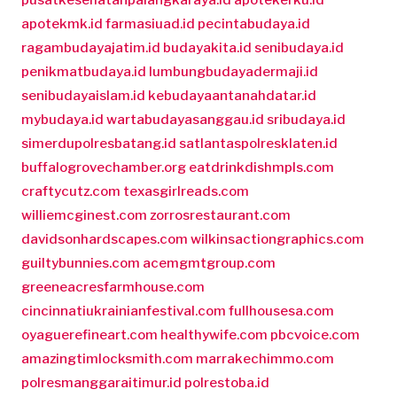
pusatkesehatanpalangkaraya.id
apotekerku.id
apotekmk.id
farmasiuad.id
pecintabudaya.id
ragambudayajatim.id
budayakita.id
senibudaya.id
penikmatbudaya.id
lumbungbudayadermaji.id
senibudayaislam.id
kebudayaantanahdatar.id
mybudaya.id
wartabudayasanggau.id
sribudaya.id
simerdupolresbatang.id
satlantaspolresklaten.id
buffalogrovechamber.org
eatdrinkdishmpls.com
craftycutz.com
texasgirlreads.com
williemcginest.com
zorrosrestaurant.com
davidsonhardscapes.com
wilkinsactiongraphics.com
guiltybunnies.com
acemgmtgroup.com
greeneacresfarmhouse.com
cincinnatiukrainianfestival.com
fullhousesa.com
oyaguerefineart.com
healthywife.com
pbcvoice.com
amazingtimlocksmith.com
marrakechimmo.com
polresmanggaraitimur.id
polrestoba.id