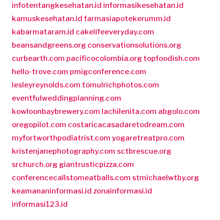
infotentangkesehatan.id
informasikesehatan.id
kamuskesehatan.id
farmasiapotekerumm.id
kabarmataram.id
cakelifeeveryday.com
beansandgreens.org
conservationsolutions.org
curbearth.com
pacificocolombia.org
topfoodish.com
hello-trove.com
pmigconference.com
lesleyreynolds.com
tomulrichphotos.com
eventfulweddingplanning.com
kowloonbaybrewery.com
lachilenita.com
abgolo.com
oregopilot.com
costaricacasadaretodream.com
myfortworthpodiatrist.com
yogaretreatpro.com
kristenjanephotography.com
sctbrescue.org
srchurch.org
giantrusticpizza.com
conferencecallstomeatballs.com
stmichaelwtby.org
keamananinformasi.id
zonainformasi.id
informasi123.id