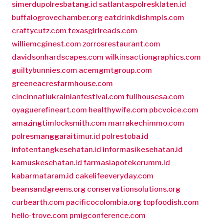
simerdupolresbatang.id
satlantaspolresklaten.id
buffalogrovechamber.org
eatdrinkdishmpls.com
craftycutz.com
texasgirlreads.com
williemcginest.com
zorrosrestaurant.com
davidsonhardscapes.com
wilkinsactiongraphics.com
guiltybunnies.com
acemgmtgroup.com
greeneacresfarmhouse.com
cincinnatiukrainianfestival.com
fullhousesa.com
oyaguerefineart.com
healthywife.com
pbcvoice.com
amazingtimlocksmith.com
marrakechimmo.com
polresmanggaraitimur.id
polrestoba.id
infotentangkesehatan.id
informasikesehatan.id
kamuskesehatan.id
farmasiapotekerumm.id
kabarmataram.id
cakelifeeveryday.com
beansandgreens.org
conservationsolutions.org
curbearth.com
pacificocolombia.org
topfoodish.com
hello-trove.com
pmigconference.com