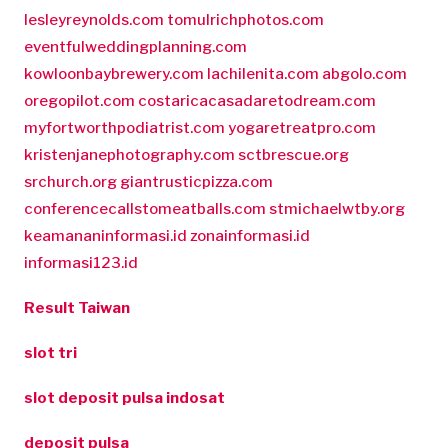
lesleyreynolds.com
tomulrichphotos.com
eventfulweddingplanning.com
kowloonbaybrewery.com
lachilenita.com
abgolo.com
oregopilot.com
costaricacasadaretodream.com
myfortworthpodiatrist.com
yogaretreatpro.com
kristenjanephotography.com
sctbrescue.org
srchurch.org
giantrusticpizza.com
conferencecallstomeatballs.com
stmichaelwtby.org
keamananinformasi.id
zonainformasi.id
informasi123.id
Result Taiwan
slot tri
slot deposit pulsa indosat
deposit pulsa