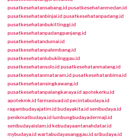
pusatkesehatansabang.id
pusatkesehatanmedan.id
pusatkesehatanbinjai.id
pusatkesehatanpadang.id
pusatkesehatanbukittinggi.id
pusatkesehatanpadangpanjang.id
pusatkesehatandumai.id
pusatkesehatanpalembang.id
pusatkesehatanlubuklinggau.id
pusatkesehatansolo.id
pusatkesehatanmalang.id
pusatkesehatanmataram.id
pusatkesehatanbima.id
pusatkesehatansingkawang.id
pusatkesehatanpalangkaraya.id
apotekerku.id
apotekmk.id
farmasiuad.id
pecintabudaya.id
ragambudayajatim.id
budayakita.id
senibudaya.id
penikmatbudaya.id
lumbungbudayadermaji.id
senibudayaislam.id
kebudayaantanahdatar.id
mybudaya.id
wartabudayasanggau.id
sribudaya.id