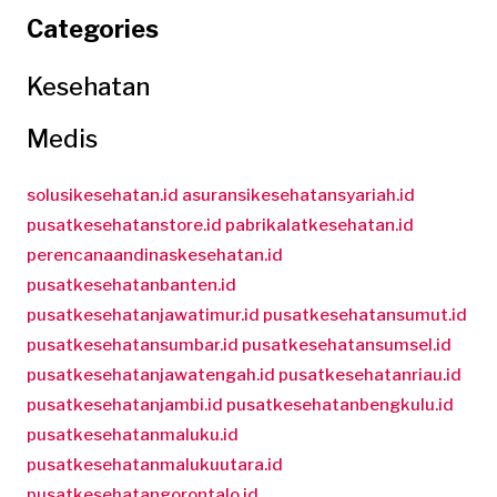
Categories
Kesehatan
Medis
solusikesehatan.id
asuransikesehatansyariah.id
pusatkesehatanstore.id
pabrikalatkesehatan.id
perencanaandinaskesehatan.id
pusatkesehatanbanten.id
pusatkesehatanjawatimur.id
pusatkesehatansumut.id
pusatkesehatansumbar.id
pusatkesehatansumsel.id
pusatkesehatanjawatengah.id
pusatkesehatanriau.id
pusatkesehatanjambi.id
pusatkesehatanbengkulu.id
pusatkesehatanmaluku.id
pusatkesehatanmalukuutara.id
pusatkesehatangorontalo.id