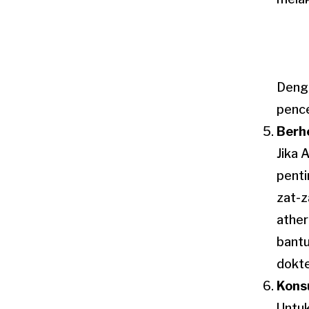
Denga
pence
Berh
Jika 
penti
zat-z
ather
bantu
dokte
Kons
Untuk