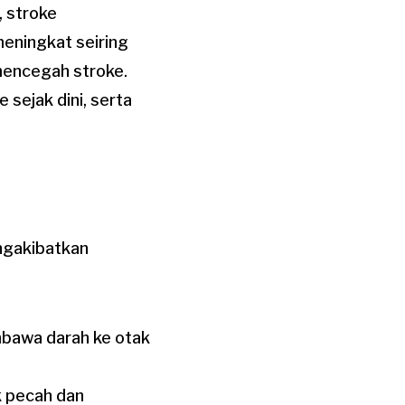
, stroke
meningkat seiring
 mencegah stroke.
 sejak dini, serta
engakibatkan
mbawa darah ke otak
k pecah dan