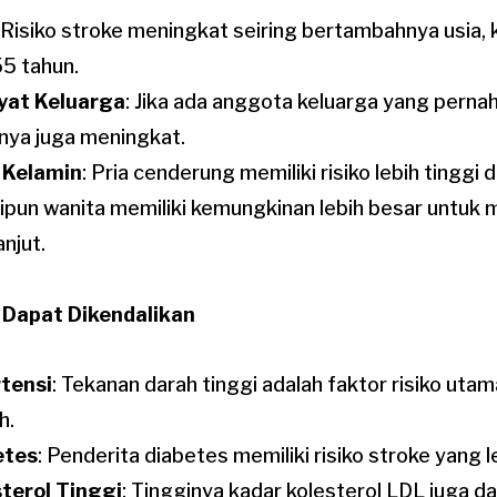
: Risiko stroke meningkat seiring bertambahnya usia,
55 tahun.
yat Keluarga
: Jika ada anggota keluarga yang perna
onya juga meningkat.
 Kelamin
: Pria cenderung memiliki risiko lebih tinggi
pun wanita memiliki kemungkinan lebih besar untuk 
anjut.
 Dapat Dikendalikan
tensi
: Tekanan darah tinggi adalah faktor risiko uta
h.
etes
: Penderita diabetes memiliki risiko stroke yang le
terol Tinggi
: Tingginya kadar kolesterol LDL juga