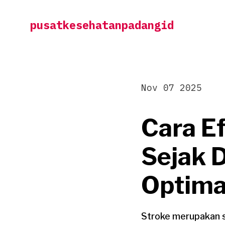
Skip
pusatkesehatanpadangid
to
content
Nov 07 2025
Cara E
Sejak 
Optima
Stroke merupakan s