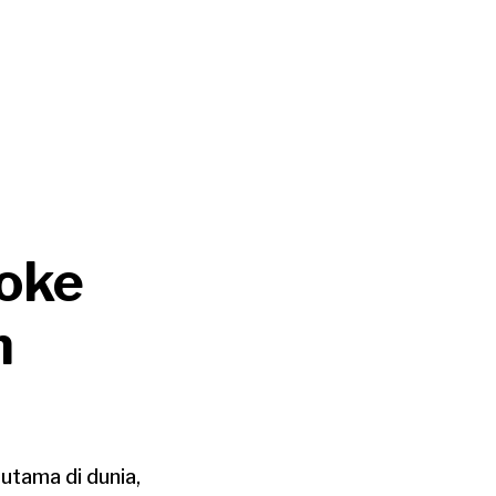
roke
n
utama di dunia,