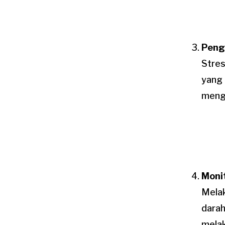
Peng
Stres
yang 
menge
Moni
Melak
darah
melak