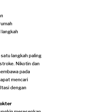
an
 rumah
 langkah
 satu langkah paling
stroke. Nikotin dan
, membawa pada
 dapat mencari
ltasi dengan
okter
 mungkin meresepkan