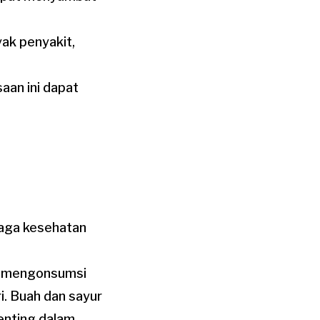
yak penyakit,
saan ini dapat
aga kesehatan
k mengonsumsi
i. Buah dan sayur
penting dalam