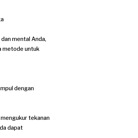
ga
 dan mental Anda,
pa metode untuk
umpul dengan
k mengukur tekanan
nda dapat