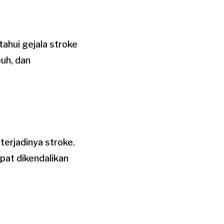
hui gejala stroke
buh, dan
erjadinya stroke.
apat dikendalikan