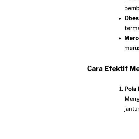
pembu
Obes
terma
Mero
meru
Cara Efektif M
Pola
Menga
jantu