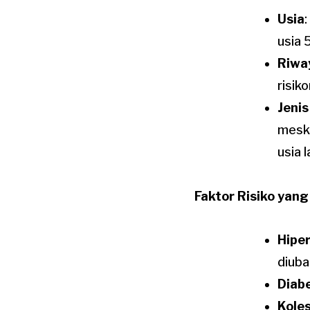
Usia
usia 
Riwa
risik
Jenis
meski
usia l
Faktor Risiko yang
Hiper
diuba
Diab
Koles