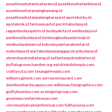
pusatkesehatanmataram.id
pusatkesehatanbima.id
pusatkesehatansingkawang.id
pusatkesehatanpalangkaraya.id
apotekerku.id
apotekmk.id
farmasiuad.id
pecintabudaya.id
ragambudayajatim.id
budayakita.id
senibudaya.id
penikmatbudaya.id
lumbungbudayadermaji.id
senibudayaislam.id
kebudayaantanahdatar.id
mybudaya.id
wartabudayasanggau.id
sribudaya.id
simerdupolresbatang.id
satlantaspolresklaten.id
buffalogrovechamber.org
eatdrinkdishmpls.com
craftycutz.com
texasgirlreads.com
williemcginest.com
zorrosrestaurant.com
davidsonhardscapes.com
wilkinsactiongraphics.com
guiltybunnies.com
acemgmtgroup.com
greeneacresfarmhouse.com
cincinnatiukrainianfestival.com
fullhousesa.com
oyaguerefineart.com
healthywife.com
pbcvoice.com