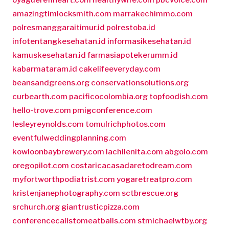
amazingtimlocksmith.com
marrakechimmo.com
polresmanggaraitimur.id
polrestoba.id
infotentangkesehatan.id
informasikesehatan.id
kamuskesehatan.id
farmasiapotekerumm.id
kabarmataram.id
cakelifeeveryday.com
beansandgreens.org
conservationsolutions.org
curbearth.com
pacificocolombia.org
topfoodish.com
hello-trove.com
pmigconference.com
lesleyreynolds.com
tomulrichphotos.com
eventfulweddingplanning.com
kowloonbaybrewery.com
lachilenita.com
abgolo.com
oregopilot.com
costaricacasadaretodream.com
myfortworthpodiatrist.com
yogaretreatpro.com
kristenjanephotography.com
sctbrescue.org
srchurch.org
giantrusticpizza.com
conferencecallstomeatballs.com
stmichaelwtby.org