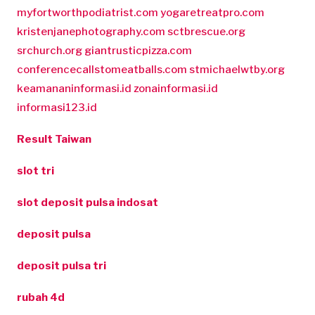
myfortworthpodiatrist.com
yogaretreatpro.com
kristenjanephotography.com
sctbrescue.org
srchurch.org
giantrusticpizza.com
conferencecallstomeatballs.com
stmichaelwtby.org
keamananinformasi.id
zonainformasi.id
informasi123.id
Result Taiwan
slot tri
slot deposit pulsa indosat
deposit pulsa
deposit pulsa tri
rubah 4d