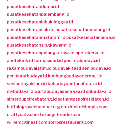
pusatkesehatandumai.id
pusatkesehatanpalembang.id
pusatkesehatanlubuklinggau.id
pusatkesehatansolo.id
pusatkesehatanmalang.id
pusatkesehatanmataram.id
pusatkesehatanbima.id
pusatkesehatansingkawang.id
pusatkesehatanpalangkaraya.id
apotekerku.id
apotekmk.id
farmasiuad.id
pecintabudaya.id
ragambudayajatim.id
budayakita.id
senibudaya.id
penikmatbudaya.id
lumbungbudayadermaji.id
senibudayaislam.id
kebudayaantanahdatar.id
mybudaya.id
wartabudayasanggau.id
sribudaya.id
simerdupolresbatang.id
satlantaspolresklaten.id
buffalogrovechamber.org
eatdrinkdishmpls.com
craftycutz.com
texasgirlreads.com
williemcginest.com
zorrosrestaurant.com