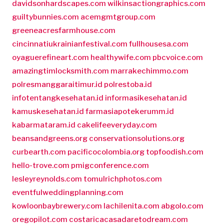
davidsonhardscapes.com
wilkinsactiongraphics.com
guiltybunnies.com
acemgmtgroup.com
greeneacresfarmhouse.com
cincinnatiukrainianfestival.com
fullhousesa.com
oyaguerefineart.com
healthywife.com
pbcvoice.com
amazingtimlocksmith.com
marrakechimmo.com
polresmanggaraitimur.id
polrestoba.id
infotentangkesehatan.id
informasikesehatan.id
kamuskesehatan.id
farmasiapotekerumm.id
kabarmataram.id
cakelifeeveryday.com
beansandgreens.org
conservationsolutions.org
curbearth.com
pacificocolombia.org
topfoodish.com
hello-trove.com
pmigconference.com
lesleyreynolds.com
tomulrichphotos.com
eventfulweddingplanning.com
kowloonbaybrewery.com
lachilenita.com
abgolo.com
oregopilot.com
costaricacasadaretodream.com