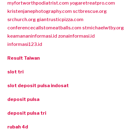
myfortworthpodiatrist.com
yogaretreatpro.com
kristenjanephotography.com
sctbrescue.org
srchurch.org
giantrusticpizza.com
conferencecallstomeatballs.com
stmichaelwtby.org
keamananinformasi.id
zonainformasi.id
informasi123.id
Result Taiwan
slot tri
slot deposit pulsa indosat
deposit pulsa
deposit pulsa tri
rubah 4d