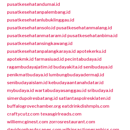
pusatkesehatandumai.id
pusatkesehatanpalembang.id
pusatkesehatanlubuklinggau.id
pusatkesehatansolo.id
pusatkesehatanmalang.id
pusatkesehatanmataram.id
pusatkesehatanbima.id
pusatkesehatansingkawang.id
pusatkesehatanpalangkaraya.id
apotekerku.id
apotekmk.id
farmasiuad.id
pecintabudaya.id
ragambudayajatim.id
budayakita.id
senibudaya.id
penikmatbudaya.id
lumbungbudayadermaji.id
senibudayaislam.id
kebudayaantanahdatar.id
mybudaya.id
wartabudayasanggau.id
sribudaya.id
simerdupolresbatang.id
satlantaspolresklaten.id
buffalogrovechamber.org
eatdrinkdishmpls.com
craftycutz.com
texasgirlreads.com
williemcginest.com
zorrosrestaurant.com
davidsonhardscapes.com
wilkinsactiongraphics.com