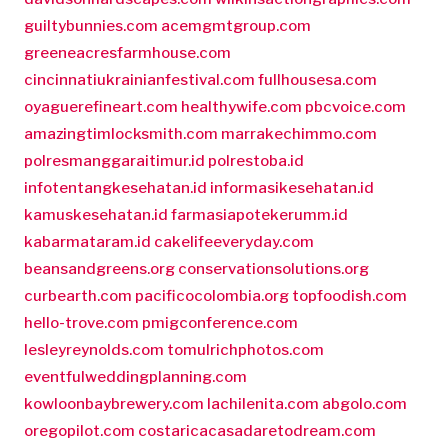
guiltybunnies.com
acemgmtgroup.com
greeneacresfarmhouse.com
cincinnatiukrainianfestival.com
fullhousesa.com
oyaguerefineart.com
healthywife.com
pbcvoice.com
amazingtimlocksmith.com
marrakechimmo.com
polresmanggaraitimur.id
polrestoba.id
infotentangkesehatan.id
informasikesehatan.id
kamuskesehatan.id
farmasiapotekerumm.id
kabarmataram.id
cakelifeeveryday.com
beansandgreens.org
conservationsolutions.org
curbearth.com
pacificocolombia.org
topfoodish.com
hello-trove.com
pmigconference.com
lesleyreynolds.com
tomulrichphotos.com
eventfulweddingplanning.com
kowloonbaybrewery.com
lachilenita.com
abgolo.com
oregopilot.com
costaricacasadaretodream.com