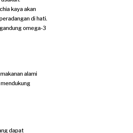
 chia kaya akan
eradangan di hati.
mengandung omega-3
i makanan alami
uk mendukung
ang dapat