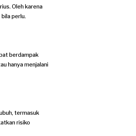
ius. Oleh karena
ila perlu.
apat berdampak
tau hanya menjalani
tubuh, termasuk
atkan risiko