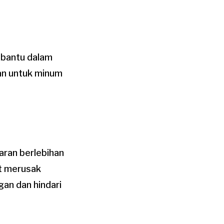
mbantu dalam
an untuk minum
aran berlebihan
at merusak
an dan hindari