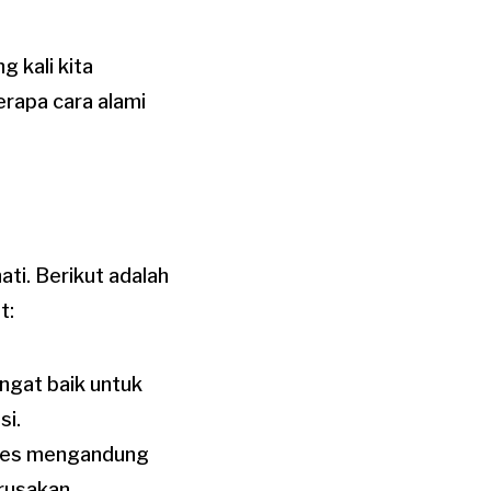
 kali kita
erapa cara alami
ti. Berikut adalah
t:
angat baik untuk
si.
rries mengandung
rusakan.