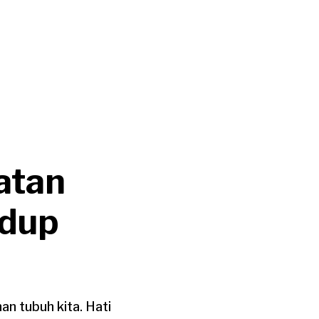
atan
idup
an tubuh kita. Hati