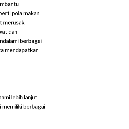
membantu
perti pola makan
at merusak
wat dan
endalami berbagai
rta mendapatkan
mi lebih lanjut
 memiliki berbagai