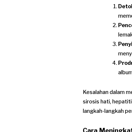
Detok
meme
Penc
lemak
Peny
menyi
Prod
album
Kesalahan dalam me
sirosis hati, hepati
langkah-langkah pe
Cara Meningkat