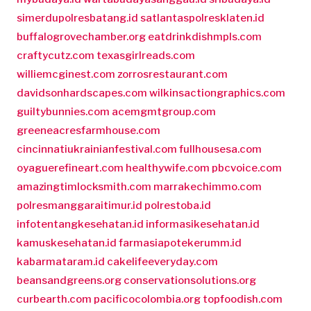
simerdupolresbatang.id
satlantaspolresklaten.id
buffalogrovechamber.org
eatdrinkdishmpls.com
craftycutz.com
texasgirlreads.com
williemcginest.com
zorrosrestaurant.com
davidsonhardscapes.com
wilkinsactiongraphics.com
guiltybunnies.com
acemgmtgroup.com
greeneacresfarmhouse.com
cincinnatiukrainianfestival.com
fullhousesa.com
oyaguerefineart.com
healthywife.com
pbcvoice.com
amazingtimlocksmith.com
marrakechimmo.com
polresmanggaraitimur.id
polrestoba.id
infotentangkesehatan.id
informasikesehatan.id
kamuskesehatan.id
farmasiapotekerumm.id
kabarmataram.id
cakelifeeveryday.com
beansandgreens.org
conservationsolutions.org
curbearth.com
pacificocolombia.org
topfoodish.com