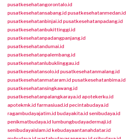
pusatkesehatangorontalo.id
pusatkesehatansabang.id
pusatkesehatanmedan.id
pusatkesehatanbinjai.id
pusatkesehatanpadang.id
pusatkesehatanbukittinggi.id
pusatkesehatanpadangpanjang.id
pusatkesehatandumai.id
pusatkesehatanpalembang.id
pusatkesehatanlubuklinggau.id
pusatkesehatansolo.id
pusatkesehatanmalang.id
pusatkesehatanmataram.id
pusatkesehatanbima.id
pusatkesehatansingkawang.id
pusatkesehatanpalangkaraya.id
apotekerku.id
apotekmk.id
farmasiuad.id
pecintabudaya.id
ragambudayajatim.id
budayakita.id
senibudaya.id
penikmatbudaya.id
lumbungbudayadermaji.id
senibudayaislam.id
kebudayaantanahdatar.id
mybudaya.id
wartabudayasanggau.id
sribudaya.id