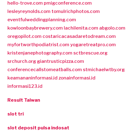
hello-trove.com
pmigconference.com
lesleyreynolds.com
tomulrichphotos.com
eventfulweddingplanning.com
kowloonbaybrewery.com
lachilenita.com
abgolo.com
oregopilot.com
costaricacasadaretodream.com
myfortworthpodiatrist.com
yogaretreatpro.com
kristenjanephotography.com
sctbrescue.org
srchurch.org
giantrusticpizza.com
conferencecallstomeatballs.com
stmichaelwtby.org
keamananinformasi.id
zonainformasi.id
informasi123.id
Result Taiwan
slot tri
slot deposit pulsa indosat