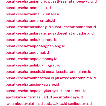
pusatkesehatanjambi.id
pusatkesehatanbengkulu.id
pusatkesehatanmaluku.id
pusatkesehatanmalukuutara.id
pusatkesehatangorontalo.id
pusatkesehatansabang.id
pusatkesehatanmedan.id
pusatkesehatanbinjai.id
pusatkesehatanpadang.id
pusatkesehatanbukittinggi.id
pusatkesehatanpadangpanjang.id
pusatkesehatandumai.id
pusatkesehatanpalembang.id
pusatkesehatanlubuklinggau.id
pusatkesehatansolo.id
pusatkesehatanmalang.id
pusatkesehatanmataram.id
pusatkesehatanbima.id
pusatkesehatansingkawang.id
pusatkesehatanpalangkaraya.id
apotekerku.id
apotekmk.id
farmasiuad.id
pecintabudaya.id
ragambudayajatim.id
budayakita.id
senibudaya.id