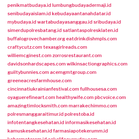
penikmatbudaya.id
lumbungbudayadermaji.id
senibudayaislam.id
kebudayaantanahdatar.id
mybudaya.id
wartabudayasanggau.id
sribudaya.id
simerdupolresbatang.id
satlantaspolresklaten.id
buffalogrovechamber.org
eatdrinkdishmpls.com
craftycutz.com
texasgirlreads.com
williemcginest.com
zorrosrestaurant.com
davidsonhardscapes.com
wilkinsactiongraphics.com
guiltybunnies.com
acemgmtgroup.com
greeneacresfarmhouse.com
cincinnatiukrainianfestival.com
fullhousesa.com
oyaguerefineart.com
healthywife.com
pbcvoice.com
amazingtimlocksmith.com
marrakechimmo.com
polresmanggaraitimur.id
polrestoba.id
infotentangkesehatan.id
informasikesehatan.id
kamuskesehatan.id
farmasiapotekerumm.id