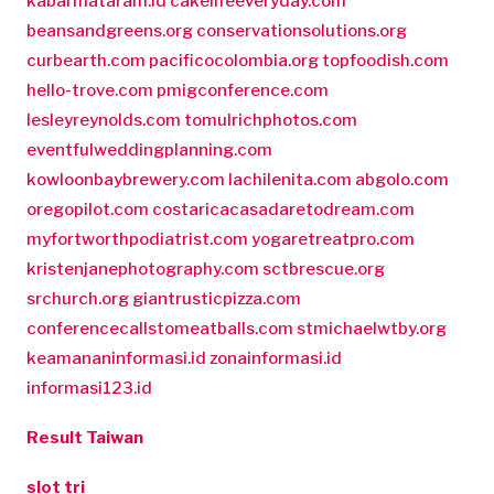
kabarmataram.id
cakelifeeveryday.com
beansandgreens.org
conservationsolutions.org
curbearth.com
pacificocolombia.org
topfoodish.com
hello-trove.com
pmigconference.com
lesleyreynolds.com
tomulrichphotos.com
eventfulweddingplanning.com
kowloonbaybrewery.com
lachilenita.com
abgolo.com
oregopilot.com
costaricacasadaretodream.com
myfortworthpodiatrist.com
yogaretreatpro.com
kristenjanephotography.com
sctbrescue.org
srchurch.org
giantrusticpizza.com
conferencecallstomeatballs.com
stmichaelwtby.org
keamananinformasi.id
zonainformasi.id
informasi123.id
Result Taiwan
slot tri