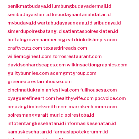
penikmatbudaya.id
lumbungbudayadermaji.id
senibudayaislam.id
kebudayaantanahdatar.id
mybudaya.id
wartabudayasanggau.id
sribudaya.id
simerdupolresbatang.id
satlantaspolresklaten.id
buffalogrovechamber.org
eatdrinkdishmpls.com
craftycutz.com
texasgirlreads.com
williemcginest.com
zorrosrestaurant.com
davidsonhardscapes.com
wilkinsactiongraphics.com
guiltybunnies.com
acemgmtgroup.com
greeneacresfarmhouse.com
cincinnatiukrainianfestival.com
fullhousesa.com
oyaguerefineart.com
healthywife.com
pbcvoice.com
amazingtimlocksmith.com
marrakechimmo.com
polresmanggaraitimur.id
polrestoba.id
infotentangkesehatan.id
informasikesehatan.id
kamuskesehatan.id
farmasiapotekerumm.id