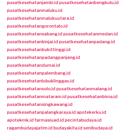
pusatkesehatanjambi.id
pusatkesehatanbengkulu.id
pusatkesehatanmaluku.id
pusatkesehatanmalukuutara.id
pusatkesehatangorontalo.id
pusatkesehatansabang.id
pusatkesehatanmedan.id
pusatkesehatanbinjai.id
pusatkesehatanpadang.id
pusatkesehatanbukittinggi.id
pusatkesehatanpadangpanjang.id
pusatkesehatandumai.id
pusatkesehatanpalembang.id
pusatkesehatanlubuklinggau.id
pusatkesehatansolo.id
pusatkesehatanmalang.id
pusatkesehatanmataram.id
pusatkesehatanbima.id
pusatkesehatansingkawang.id
pusatkesehatanpalangkaraya.id
apotekerku.id
apotekmk.id
farmasiuad.id
pecintabudaya.id
ragambudayajatim.id
budayakita.id
senibudaya.id