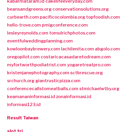
kabarmataram.id
cakelifeeveryday.com
beansandgreens.org
conservationsolutions.org
curbearth.com
pacificocolombia.org
topfoodish.com
hello-trove.com
pmigconference.com
lesleyreynolds.com
tomulrichphotos.com
eventfulweddingplanning.com
kowloonbaybrewery.com
lachilenita.com
abgolo.com
oregopilot.com
costaricacasadaretodream.com
myfortworthpodiatrist.com
yogaretreatpro.com
kristenjanephotography.com
sctbrescue.org
srchurch.org
giantrusticpizza.com
conferencecallstomeatballs.com
stmichaelwtby.org
keamananinformasi.id
zonainformasi.id
informasi123.id
Result Taiwan
slot tri