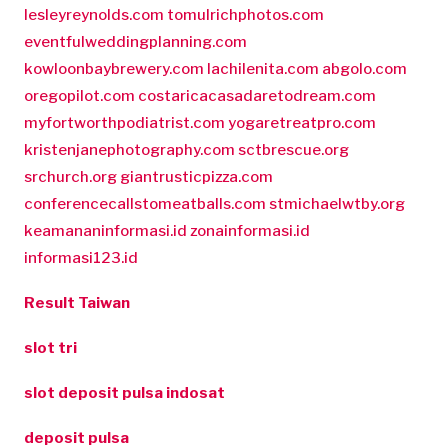
lesleyreynolds.com
tomulrichphotos.com
eventfulweddingplanning.com
kowloonbaybrewery.com
lachilenita.com
abgolo.com
oregopilot.com
costaricacasadaretodream.com
myfortworthpodiatrist.com
yogaretreatpro.com
kristenjanephotography.com
sctbrescue.org
srchurch.org
giantrusticpizza.com
conferencecallstomeatballs.com
stmichaelwtby.org
keamananinformasi.id
zonainformasi.id
informasi123.id
Result Taiwan
slot tri
slot deposit pulsa indosat
deposit pulsa