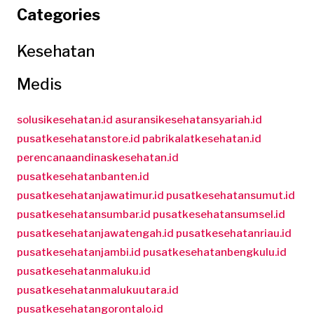
Categories
Kesehatan
Medis
solusikesehatan.id
asuransikesehatansyariah.id
pusatkesehatanstore.id
pabrikalatkesehatan.id
perencanaandinaskesehatan.id
pusatkesehatanbanten.id
pusatkesehatanjawatimur.id
pusatkesehatansumut.id
pusatkesehatansumbar.id
pusatkesehatansumsel.id
pusatkesehatanjawatengah.id
pusatkesehatanriau.id
pusatkesehatanjambi.id
pusatkesehatanbengkulu.id
pusatkesehatanmaluku.id
pusatkesehatanmalukuutara.id
pusatkesehatangorontalo.id