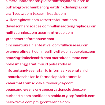
simerdupolresbatang.id
satlantaspolresklaten.id
buffalogrovechamber.org
eatdrinkdishmpls.com
craftycutz.com
texasgirlreads.com
williemcginest.com
zorrosrestaurant.com
davidsonhardscapes.com
wilkinsactiongraphics.com
guiltybunnies.com
acemgmtgroup.com
greeneacresfarmhouse.com
cincinnatiukrainianfestival.com
fullhousesa.com
oyaguerefineart.com
healthywife.com
pbcvoice.com
amazingtimlocksmith.com
marrakechimmo.com
polresmanggaraitimur.id
polrestoba.id
infotentangkesehatan.id
informasikesehatan.id
kamuskesehatan.id
farmasiapotekerumm.id
kabarmataram.id
cakelifeeveryday.com
beansandgreens.org
conservationsolutions.org
curbearth.com
pacificocolombia.org
topfoodish.com
hello-trove.com
pmigconference.com