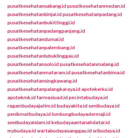
pusatkesehatansabang.id
pusatkesehatanmedan.id
pusatkesehatanbinjai.id
pusatkesehatanpadang.id
pusatkesehatanbukittinggi.id
pusatkesehatanpadangpanjang.id
pusatkesehatandumai.id
pusatkesehatanpalembang.id
pusatkesehatanlubuklinggau.id
pusatkesehatansolo.id
pusatkesehatanmalang.id
pusatkesehatanmataram.id
pusatkesehatanbima.id
pusatkesehatansingkawang.id
pusatkesehatanpalangkaraya.id
apotekerku.id
apotekmk.id
farmasiuad.id
pecintabudaya.id
ragambudayajatim.id
budayakita.id
senibudaya.id
penikmatbudaya.id
lumbungbudayadermaji.id
senibudayaislam.id
kebudayaantanahdatar.id
mybudaya.id
wartabudayasanggau.id
sribudaya.id