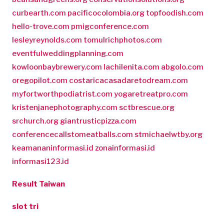
curbearth.com
pacificocolombia.org
topfoodish.com
hello-trove.com
pmigconference.com
lesleyreynolds.com
tomulrichphotos.com
eventfulweddingplanning.com
kowloonbaybrewery.com
lachilenita.com
abgolo.com
oregopilot.com
costaricacasadaretodream.com
myfortworthpodiatrist.com
yogaretreatpro.com
kristenjanephotography.com
sctbrescue.org
srchurch.org
giantrusticpizza.com
conferencecallstomeatballs.com
stmichaelwtby.org
keamananinformasi.id
zonainformasi.id
informasi123.id
Result Taiwan
slot tri