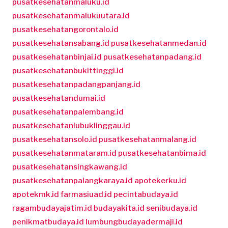
pusatkesehatanmaluku.id
pusatkesehatanmalukuutara.id
pusatkesehatangorontalo.id
pusatkesehatansabang.id
pusatkesehatanmedan.id
pusatkesehatanbinjai.id
pusatkesehatanpadang.id
pusatkesehatanbukittinggi.id
pusatkesehatanpadangpanjang.id
pusatkesehatandumai.id
pusatkesehatanpalembang.id
pusatkesehatanlubuklinggau.id
pusatkesehatansolo.id
pusatkesehatanmalang.id
pusatkesehatanmataram.id
pusatkesehatanbima.id
pusatkesehatansingkawang.id
pusatkesehatanpalangkaraya.id
apotekerku.id
apotekmk.id
farmasiuad.id
pecintabudaya.id
ragambudayajatim.id
budayakita.id
senibudaya.id
penikmatbudaya.id
lumbungbudayadermaji.id