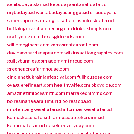
senibudayaislam.id
kebudayaantanahdatar.id
mybudaya.id
wartabudayasanggau.id
sribudaya.id
simerdupolresbatang.id
satlantaspolresklaten.id
buffalogrovechamber.org
eatdrinkdishmpls.com
craftycutz.com
texasgirlreads.com
williemcginest.com
zorrosrestaurant.com
davidsonhardscapes.com
wilkinsactiongraphics.com
guiltybunnies.com
acemgmtgroup.com
greeneacresfarmhouse.com
cincinnatiukrainianfestival.com
fullhousesa.com
oyaguerefineart.com
healthywife.com
pbcvoice.com
amazingtimlocksmith.com
marrakechimmo.com
polresmanggaraitimur.id
polrestoba.id
infotentangkesehatan.id
informasikesehatan.id
kamuskesehatan.id
farmasiapotekerumm.id
kabarmataram.id
cakelifeeveryday.com
beansandgreens.org
conservationsolutions.org