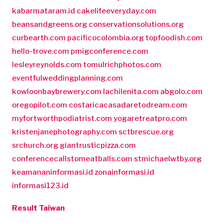
kabarmataram.id
cakelifeeveryday.com
beansandgreens.org
conservationsolutions.org
curbearth.com
pacificocolombia.org
topfoodish.com
hello-trove.com
pmigconference.com
lesleyreynolds.com
tomulrichphotos.com
eventfulweddingplanning.com
kowloonbaybrewery.com
lachilenita.com
abgolo.com
oregopilot.com
costaricacasadaretodream.com
myfortworthpodiatrist.com
yogaretreatpro.com
kristenjanephotography.com
sctbrescue.org
srchurch.org
giantrusticpizza.com
conferencecallstomeatballs.com
stmichaelwtby.org
keamananinformasi.id
zonainformasi.id
informasi123.id
Result Taiwan