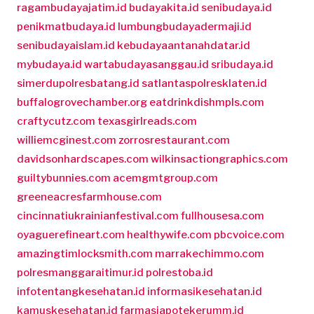
ragambudayajatim.id
budayakita.id
senibudaya.id
penikmatbudaya.id
lumbungbudayadermaji.id
senibudayaislam.id
kebudayaantanahdatar.id
mybudaya.id
wartabudayasanggau.id
sribudaya.id
simerdupolresbatang.id
satlantaspolresklaten.id
buffalogrovechamber.org
eatdrinkdishmpls.com
craftycutz.com
texasgirlreads.com
williemcginest.com
zorrosrestaurant.com
davidsonhardscapes.com
wilkinsactiongraphics.com
guiltybunnies.com
acemgmtgroup.com
greeneacresfarmhouse.com
cincinnatiukrainianfestival.com
fullhousesa.com
oyaguerefineart.com
healthywife.com
pbcvoice.com
amazingtimlocksmith.com
marrakechimmo.com
polresmanggaraitimur.id
polrestoba.id
infotentangkesehatan.id
informasikesehatan.id
kamuskesehatan.id
farmasiapotekerumm.id