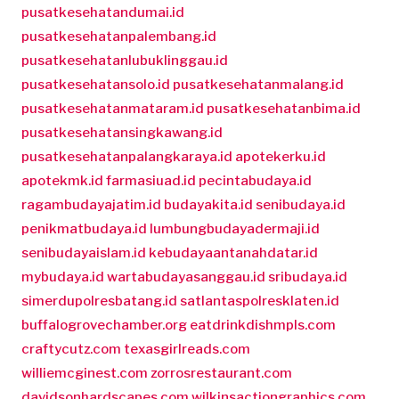
pusatkesehatandumai.id
pusatkesehatanpalembang.id
pusatkesehatanlubuklinggau.id
pusatkesehatansolo.id
pusatkesehatanmalang.id
pusatkesehatanmataram.id
pusatkesehatanbima.id
pusatkesehatansingkawang.id
pusatkesehatanpalangkaraya.id
apotekerku.id
apotekmk.id
farmasiuad.id
pecintabudaya.id
ragambudayajatim.id
budayakita.id
senibudaya.id
penikmatbudaya.id
lumbungbudayadermaji.id
senibudayaislam.id
kebudayaantanahdatar.id
mybudaya.id
wartabudayasanggau.id
sribudaya.id
simerdupolresbatang.id
satlantaspolresklaten.id
buffalogrovechamber.org
eatdrinkdishmpls.com
craftycutz.com
texasgirlreads.com
williemcginest.com
zorrosrestaurant.com
davidsonhardscapes.com
wilkinsactiongraphics.com