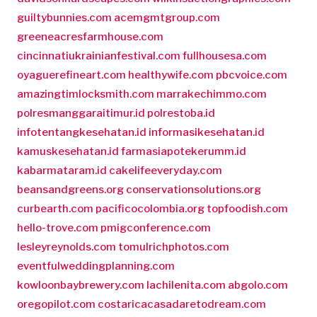
guiltybunnies.com
acemgmtgroup.com
greeneacresfarmhouse.com
cincinnatiukrainianfestival.com
fullhousesa.com
oyaguerefineart.com
healthywife.com
pbcvoice.com
amazingtimlocksmith.com
marrakechimmo.com
polresmanggaraitimur.id
polrestoba.id
infotentangkesehatan.id
informasikesehatan.id
kamuskesehatan.id
farmasiapotekerumm.id
kabarmataram.id
cakelifeeveryday.com
beansandgreens.org
conservationsolutions.org
curbearth.com
pacificocolombia.org
topfoodish.com
hello-trove.com
pmigconference.com
lesleyreynolds.com
tomulrichphotos.com
eventfulweddingplanning.com
kowloonbaybrewery.com
lachilenita.com
abgolo.com
oregopilot.com
costaricacasadaretodream.com