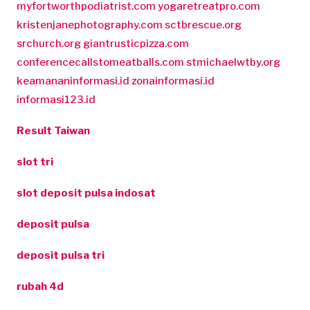
myfortworthpodiatrist.com
yogaretreatpro.com
kristenjanephotography.com
sctbrescue.org
srchurch.org
giantrusticpizza.com
conferencecallstomeatballs.com
stmichaelwtby.org
keamananinformasi.id
zonainformasi.id
informasi123.id
Result Taiwan
slot tri
slot deposit pulsa indosat
deposit pulsa
deposit pulsa tri
rubah 4d