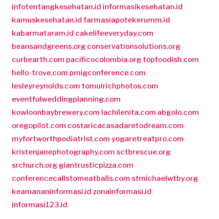
infotentangkesehatan.id
informasikesehatan.id
kamuskesehatan.id
farmasiapotekerumm.id
kabarmataram.id
cakelifeeveryday.com
beansandgreens.org
conservationsolutions.org
curbearth.com
pacificocolombia.org
topfoodish.com
hello-trove.com
pmigconference.com
lesleyreynolds.com
tomulrichphotos.com
eventfulweddingplanning.com
kowloonbaybrewery.com
lachilenita.com
abgolo.com
oregopilot.com
costaricacasadaretodream.com
myfortworthpodiatrist.com
yogaretreatpro.com
kristenjanephotography.com
sctbrescue.org
srchurch.org
giantrusticpizza.com
conferencecallstomeatballs.com
stmichaelwtby.org
keamananinformasi.id
zonainformasi.id
informasi123.id