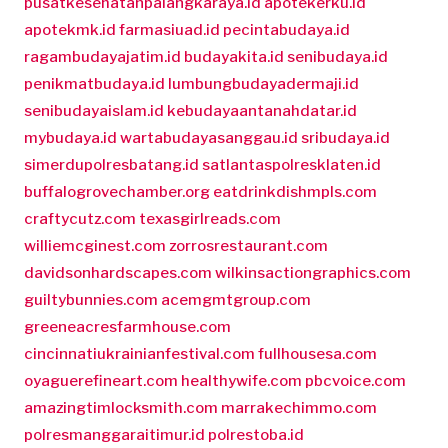
pusatkesehatanpalangkaraya.id
apotekerku.id
apotekmk.id
farmasiuad.id
pecintabudaya.id
ragambudayajatim.id
budayakita.id
senibudaya.id
penikmatbudaya.id
lumbungbudayadermaji.id
senibudayaislam.id
kebudayaantanahdatar.id
mybudaya.id
wartabudayasanggau.id
sribudaya.id
simerdupolresbatang.id
satlantaspolresklaten.id
buffalogrovechamber.org
eatdrinkdishmpls.com
craftycutz.com
texasgirlreads.com
williemcginest.com
zorrosrestaurant.com
davidsonhardscapes.com
wilkinsactiongraphics.com
guiltybunnies.com
acemgmtgroup.com
greeneacresfarmhouse.com
cincinnatiukrainianfestival.com
fullhousesa.com
oyaguerefineart.com
healthywife.com
pbcvoice.com
amazingtimlocksmith.com
marrakechimmo.com
polresmanggaraitimur.id
polrestoba.id