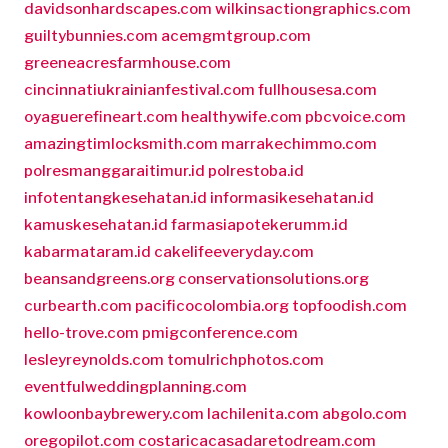
davidsonhardscapes.com
wilkinsactiongraphics.com
guiltybunnies.com
acemgmtgroup.com
greeneacresfarmhouse.com
cincinnatiukrainianfestival.com
fullhousesa.com
oyaguerefineart.com
healthywife.com
pbcvoice.com
amazingtimlocksmith.com
marrakechimmo.com
polresmanggaraitimur.id
polrestoba.id
infotentangkesehatan.id
informasikesehatan.id
kamuskesehatan.id
farmasiapotekerumm.id
kabarmataram.id
cakelifeeveryday.com
beansandgreens.org
conservationsolutions.org
curbearth.com
pacificocolombia.org
topfoodish.com
hello-trove.com
pmigconference.com
lesleyreynolds.com
tomulrichphotos.com
eventfulweddingplanning.com
kowloonbaybrewery.com
lachilenita.com
abgolo.com
oregopilot.com
costaricacasadaretodream.com