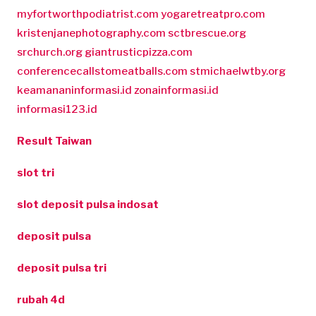
myfortworthpodiatrist.com
yogaretreatpro.com
kristenjanephotography.com
sctbrescue.org
srchurch.org
giantrusticpizza.com
conferencecallstomeatballs.com
stmichaelwtby.org
keamananinformasi.id
zonainformasi.id
informasi123.id
Result Taiwan
slot tri
slot deposit pulsa indosat
deposit pulsa
deposit pulsa tri
rubah 4d