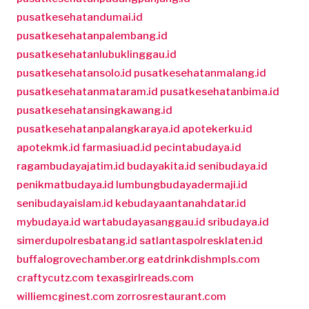
pusatkesehatandumai.id
pusatkesehatanpalembang.id
pusatkesehatanlubuklinggau.id
pusatkesehatansolo.id
pusatkesehatanmalang.id
pusatkesehatanmataram.id
pusatkesehatanbima.id
pusatkesehatansingkawang.id
pusatkesehatanpalangkaraya.id
apotekerku.id
apotekmk.id
farmasiuad.id
pecintabudaya.id
ragambudayajatim.id
budayakita.id
senibudaya.id
penikmatbudaya.id
lumbungbudayadermaji.id
senibudayaislam.id
kebudayaantanahdatar.id
mybudaya.id
wartabudayasanggau.id
sribudaya.id
simerdupolresbatang.id
satlantaspolresklaten.id
buffalogrovechamber.org
eatdrinkdishmpls.com
craftycutz.com
texasgirlreads.com
williemcginest.com
zorrosrestaurant.com