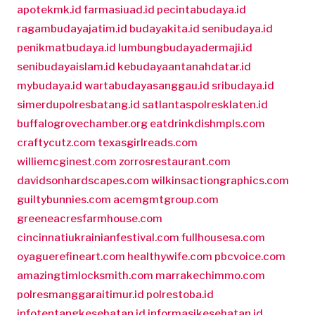
apotekmk.id
farmasiuad.id
pecintabudaya.id
ragambudayajatim.id
budayakita.id
senibudaya.id
penikmatbudaya.id
lumbungbudayadermaji.id
senibudayaislam.id
kebudayaantanahdatar.id
mybudaya.id
wartabudayasanggau.id
sribudaya.id
simerdupolresbatang.id
satlantaspolresklaten.id
buffalogrovechamber.org
eatdrinkdishmpls.com
craftycutz.com
texasgirlreads.com
williemcginest.com
zorrosrestaurant.com
davidsonhardscapes.com
wilkinsactiongraphics.com
guiltybunnies.com
acemgmtgroup.com
greeneacresfarmhouse.com
cincinnatiukrainianfestival.com
fullhousesa.com
oyaguerefineart.com
healthywife.com
pbcvoice.com
amazingtimlocksmith.com
marrakechimmo.com
polresmanggaraitimur.id
polrestoba.id
infotentangkesehatan.id
informasikesehatan.id