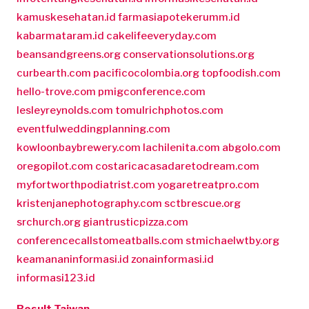
kamuskesehatan.id
farmasiapotekerumm.id
kabarmataram.id
cakelifeeveryday.com
beansandgreens.org
conservationsolutions.org
curbearth.com
pacificocolombia.org
topfoodish.com
hello-trove.com
pmigconference.com
lesleyreynolds.com
tomulrichphotos.com
eventfulweddingplanning.com
kowloonbaybrewery.com
lachilenita.com
abgolo.com
oregopilot.com
costaricacasadaretodream.com
myfortworthpodiatrist.com
yogaretreatpro.com
kristenjanephotography.com
sctbrescue.org
srchurch.org
giantrusticpizza.com
conferencecallstomeatballs.com
stmichaelwtby.org
keamananinformasi.id
zonainformasi.id
informasi123.id
Result Taiwan