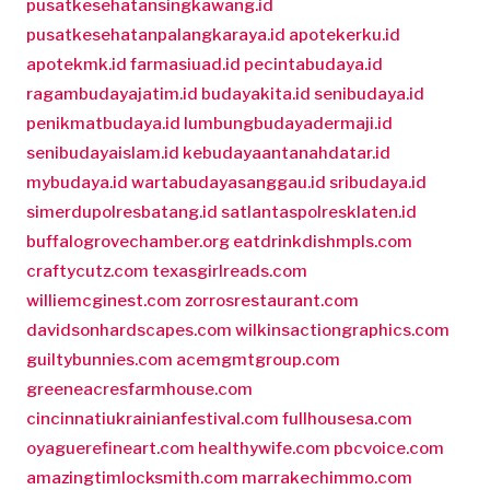
pusatkesehatansingkawang.id
pusatkesehatanpalangkaraya.id
apotekerku.id
apotekmk.id
farmasiuad.id
pecintabudaya.id
ragambudayajatim.id
budayakita.id
senibudaya.id
penikmatbudaya.id
lumbungbudayadermaji.id
senibudayaislam.id
kebudayaantanahdatar.id
mybudaya.id
wartabudayasanggau.id
sribudaya.id
simerdupolresbatang.id
satlantaspolresklaten.id
buffalogrovechamber.org
eatdrinkdishmpls.com
craftycutz.com
texasgirlreads.com
williemcginest.com
zorrosrestaurant.com
davidsonhardscapes.com
wilkinsactiongraphics.com
guiltybunnies.com
acemgmtgroup.com
greeneacresfarmhouse.com
cincinnatiukrainianfestival.com
fullhousesa.com
oyaguerefineart.com
healthywife.com
pbcvoice.com
amazingtimlocksmith.com
marrakechimmo.com