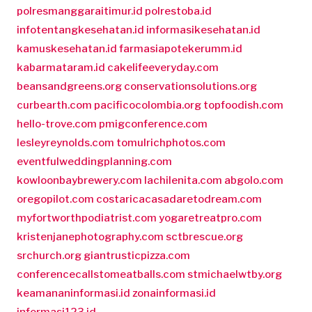
polresmanggaraitimur.id
polrestoba.id
infotentangkesehatan.id
informasikesehatan.id
kamuskesehatan.id
farmasiapotekerumm.id
kabarmataram.id
cakelifeeveryday.com
beansandgreens.org
conservationsolutions.org
curbearth.com
pacificocolombia.org
topfoodish.com
hello-trove.com
pmigconference.com
lesleyreynolds.com
tomulrichphotos.com
eventfulweddingplanning.com
kowloonbaybrewery.com
lachilenita.com
abgolo.com
oregopilot.com
costaricacasadaretodream.com
myfortworthpodiatrist.com
yogaretreatpro.com
kristenjanephotography.com
sctbrescue.org
srchurch.org
giantrusticpizza.com
conferencecallstomeatballs.com
stmichaelwtby.org
keamananinformasi.id
zonainformasi.id