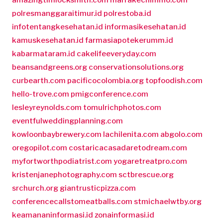
polresmanggaraitimur.id
polrestoba.id
infotentangkesehatan.id
informasikesehatan.id
kamuskesehatan.id
farmasiapotekerumm.id
kabarmataram.id
cakelifeeveryday.com
beansandgreens.org
conservationsolutions.org
curbearth.com
pacificocolombia.org
topfoodish.com
hello-trove.com
pmigconference.com
lesleyreynolds.com
tomulrichphotos.com
eventfulweddingplanning.com
kowloonbaybrewery.com
lachilenita.com
abgolo.com
oregopilot.com
costaricacasadaretodream.com
myfortworthpodiatrist.com
yogaretreatpro.com
kristenjanephotography.com
sctbrescue.org
srchurch.org
giantrusticpizza.com
conferencecallstomeatballs.com
stmichaelwtby.org
keamananinformasi.id
zonainformasi.id