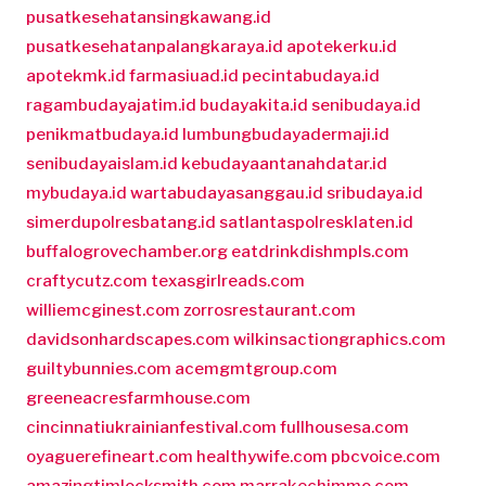
pusatkesehatansingkawang.id
pusatkesehatanpalangkaraya.id
apotekerku.id
apotekmk.id
farmasiuad.id
pecintabudaya.id
ragambudayajatim.id
budayakita.id
senibudaya.id
penikmatbudaya.id
lumbungbudayadermaji.id
senibudayaislam.id
kebudayaantanahdatar.id
mybudaya.id
wartabudayasanggau.id
sribudaya.id
simerdupolresbatang.id
satlantaspolresklaten.id
buffalogrovechamber.org
eatdrinkdishmpls.com
craftycutz.com
texasgirlreads.com
williemcginest.com
zorrosrestaurant.com
davidsonhardscapes.com
wilkinsactiongraphics.com
guiltybunnies.com
acemgmtgroup.com
greeneacresfarmhouse.com
cincinnatiukrainianfestival.com
fullhousesa.com
oyaguerefineart.com
healthywife.com
pbcvoice.com
amazingtimlocksmith.com
marrakechimmo.com