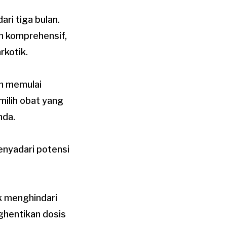
ari tiga bulan.
h komprehensif,
rkotik.
um memulai
ilih obat yang
nda.
enyadari potensi
k menghindari
ghentikan dosis