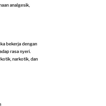
naan analgesik,
eka bekerja dengan
dap rasa nyeri.
otik, narkotik, dan
n