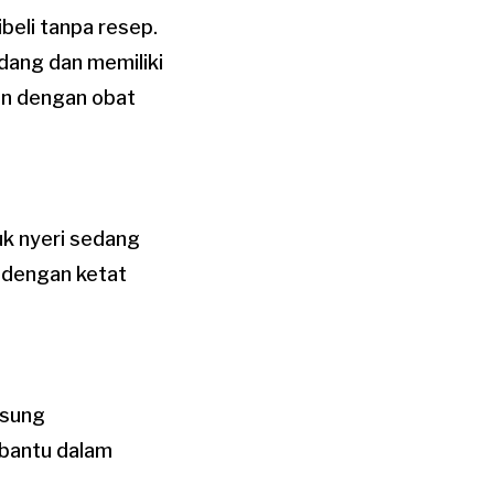
beli tanpa resep.
dang dan memiliki
an dengan obat
uk nyeri sedang
 dengan ketat
gsung
mbantu dalam