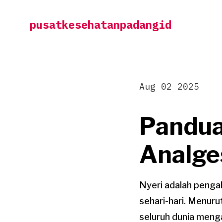
Skip
pusatkesehatanpadangid
to
content
Aug 02 2025
Pandu
Analge
Nyeri adalah penga
sehari-hari. Menuru
seluruh dunia menga