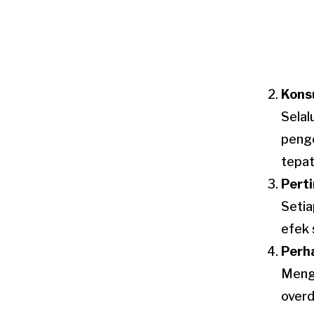
Kons
Selal
pengo
tepat
Pert
Setia
efek 
Perh
Mengi
overd