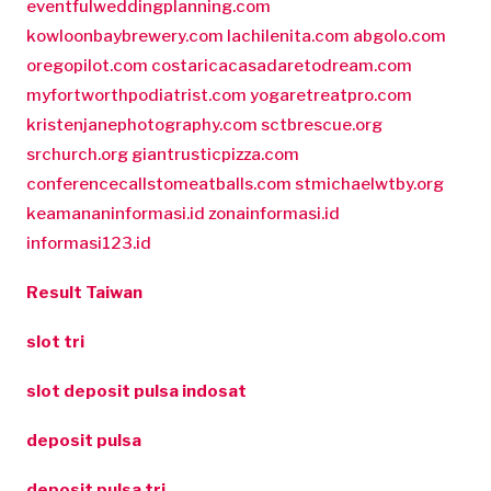
eventfulweddingplanning.com
kowloonbaybrewery.com
lachilenita.com
abgolo.com
oregopilot.com
costaricacasadaretodream.com
myfortworthpodiatrist.com
yogaretreatpro.com
kristenjanephotography.com
sctbrescue.org
srchurch.org
giantrusticpizza.com
conferencecallstomeatballs.com
stmichaelwtby.org
keamananinformasi.id
zonainformasi.id
informasi123.id
Result Taiwan
slot tri
slot deposit pulsa indosat
deposit pulsa
deposit pulsa tri