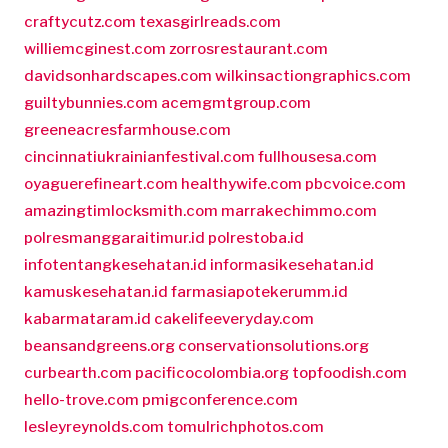
craftycutz.com
texasgirlreads.com
williemcginest.com
zorrosrestaurant.com
davidsonhardscapes.com
wilkinsactiongraphics.com
guiltybunnies.com
acemgmtgroup.com
greeneacresfarmhouse.com
cincinnatiukrainianfestival.com
fullhousesa.com
oyaguerefineart.com
healthywife.com
pbcvoice.com
amazingtimlocksmith.com
marrakechimmo.com
polresmanggaraitimur.id
polrestoba.id
infotentangkesehatan.id
informasikesehatan.id
kamuskesehatan.id
farmasiapotekerumm.id
kabarmataram.id
cakelifeeveryday.com
beansandgreens.org
conservationsolutions.org
curbearth.com
pacificocolombia.org
topfoodish.com
hello-trove.com
pmigconference.com
lesleyreynolds.com
tomulrichphotos.com