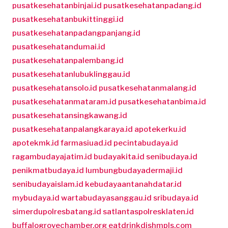
pusatkesehatanbinjai.id
pusatkesehatanpadang.id
pusatkesehatanbukittinggi.id
pusatkesehatanpadangpanjang.id
pusatkesehatandumai.id
pusatkesehatanpalembang.id
pusatkesehatanlubuklinggau.id
pusatkesehatansolo.id
pusatkesehatanmalang.id
pusatkesehatanmataram.id
pusatkesehatanbima.id
pusatkesehatansingkawang.id
pusatkesehatanpalangkaraya.id
apotekerku.id
apotekmk.id
farmasiuad.id
pecintabudaya.id
ragambudayajatim.id
budayakita.id
senibudaya.id
penikmatbudaya.id
lumbungbudayadermaji.id
senibudayaislam.id
kebudayaantanahdatar.id
mybudaya.id
wartabudayasanggau.id
sribudaya.id
simerdupolresbatang.id
satlantaspolresklaten.id
buffalogrovechamber.org
eatdrinkdishmpls.com