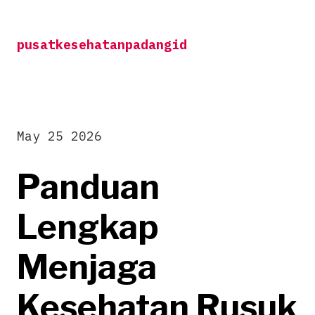
Skip
to
pusatkesehatanpadangid
content
May 25 2026
Panduan
Lengkap
Menjaga
Kesehatan Rusuk