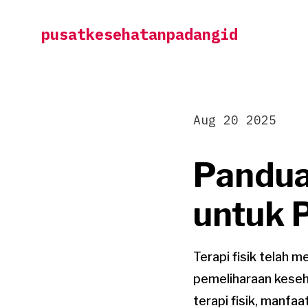
Skip
pusatkesehatanpadangid
to
content
Aug 20 2025
Pandua
untuk 
Terapi fisik telah 
pemeliharaan kese
terapi fisik, manfa