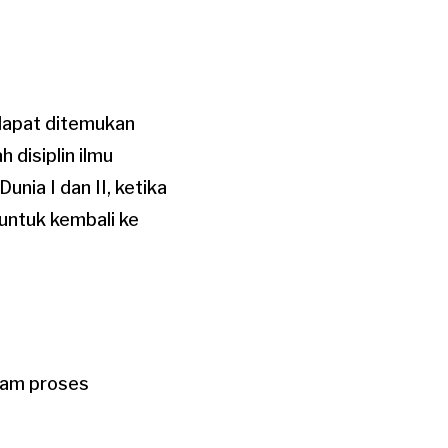
k dapat ditemukan
disiplin ilmu
unia I dan II, ketika
ntuk kembali ke
alam proses