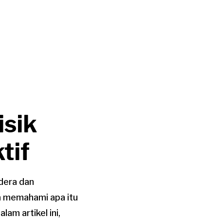
isik
tif
edera dan
a memahami apa itu
am artikel ini,