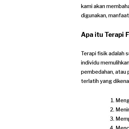
kami akan membahas
digunakan, manfaat
Apa itu Terapi F
Terapi fisik adala
individu memulihkan
pembedahan, atau pe
terlatih yang dikena
Mengu
Menin
Memp
Mence