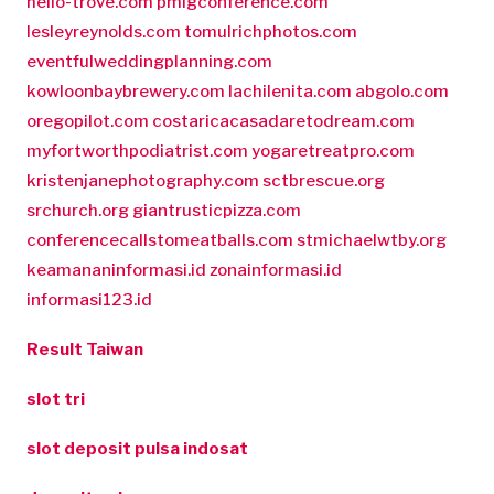
hello-trove.com
pmigconference.com
lesleyreynolds.com
tomulrichphotos.com
eventfulweddingplanning.com
kowloonbaybrewery.com
lachilenita.com
abgolo.com
oregopilot.com
costaricacasadaretodream.com
myfortworthpodiatrist.com
yogaretreatpro.com
kristenjanephotography.com
sctbrescue.org
srchurch.org
giantrusticpizza.com
conferencecallstomeatballs.com
stmichaelwtby.org
keamananinformasi.id
zonainformasi.id
informasi123.id
Result Taiwan
slot tri
slot deposit pulsa indosat