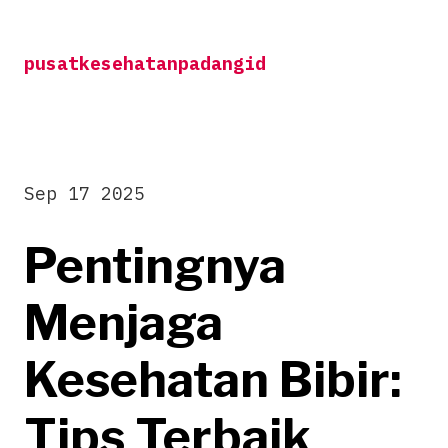
Skip
to
pusatkesehatanpadangid
content
Sep 17 2025
Pentingnya
Menjaga
Kesehatan Bibir:
Tips Terbaik