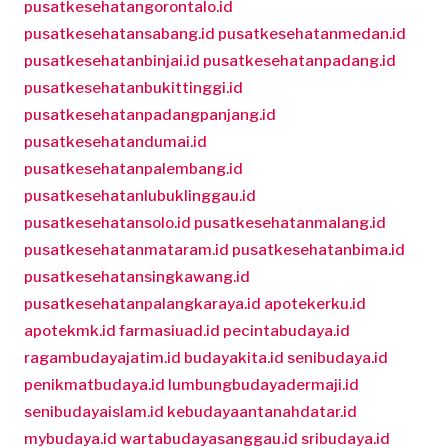
pusatkesehatangorontalo.id
pusatkesehatansabang.id
pusatkesehatanmedan.id
pusatkesehatanbinjai.id
pusatkesehatanpadang.id
pusatkesehatanbukittinggi.id
pusatkesehatanpadangpanjang.id
pusatkesehatandumai.id
pusatkesehatanpalembang.id
pusatkesehatanlubuklinggau.id
pusatkesehatansolo.id
pusatkesehatanmalang.id
pusatkesehatanmataram.id
pusatkesehatanbima.id
pusatkesehatansingkawang.id
pusatkesehatanpalangkaraya.id
apotekerku.id
apotekmk.id
farmasiuad.id
pecintabudaya.id
ragambudayajatim.id
budayakita.id
senibudaya.id
penikmatbudaya.id
lumbungbudayadermaji.id
senibudayaislam.id
kebudayaantanahdatar.id
mybudaya.id
wartabudayasanggau.id
sribudaya.id