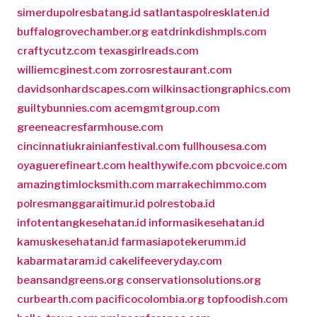
simerdupolresbatang.id
satlantaspolresklaten.id
buffalogrovechamber.org
eatdrinkdishmpls.com
craftycutz.com
texasgirlreads.com
williemcginest.com
zorrosrestaurant.com
davidsonhardscapes.com
wilkinsactiongraphics.com
guiltybunnies.com
acemgmtgroup.com
greeneacresfarmhouse.com
cincinnatiukrainianfestival.com
fullhousesa.com
oyaguerefineart.com
healthywife.com
pbcvoice.com
amazingtimlocksmith.com
marrakechimmo.com
polresmanggaraitimur.id
polrestoba.id
infotentangkesehatan.id
informasikesehatan.id
kamuskesehatan.id
farmasiapotekerumm.id
kabarmataram.id
cakelifeeveryday.com
beansandgreens.org
conservationsolutions.org
curbearth.com
pacificocolombia.org
topfoodish.com