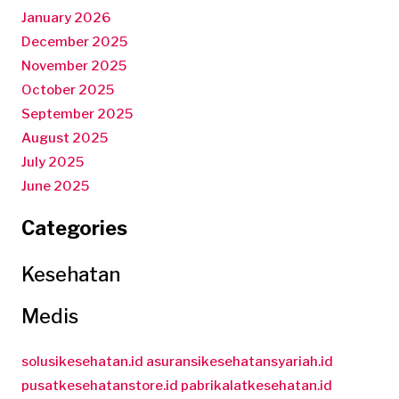
January 2026
December 2025
November 2025
October 2025
September 2025
August 2025
July 2025
June 2025
Categories
Kesehatan
Medis
solusikesehatan.id
asuransikesehatansyariah.id
pusatkesehatanstore.id
pabrikalatkesehatan.id