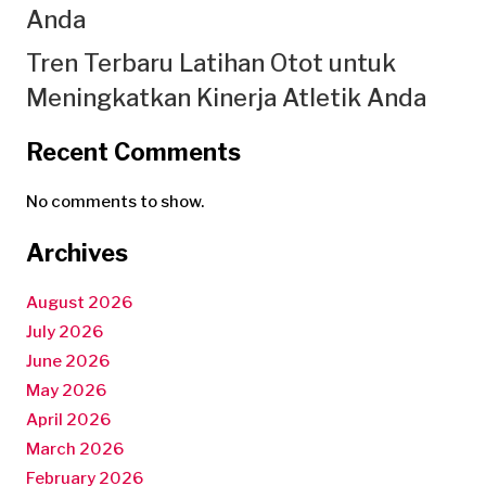
Anda
Tren Terbaru Latihan Otot untuk
Meningkatkan Kinerja Atletik Anda
Recent Comments
No comments to show.
Archives
August 2026
July 2026
June 2026
May 2026
April 2026
March 2026
February 2026