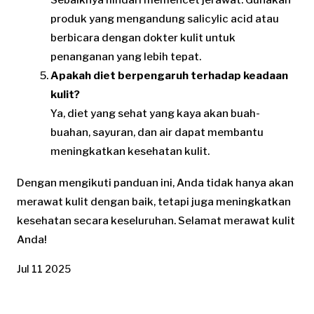
Sebaiknya hindari memencet jerawat. Gunakan
produk yang mengandung salicylic acid atau
berbicara dengan dokter kulit untuk
penanganan yang lebih tepat.
Apakah diet berpengaruh terhadap keadaan
kulit?
Ya, diet yang sehat yang kaya akan buah-
buahan, sayuran, dan air dapat membantu
meningkatkan kesehatan kulit.
Dengan mengikuti panduan ini, Anda tidak hanya akan
merawat kulit dengan baik, tetapi juga meningkatkan
kesehatan secara keseluruhan. Selamat merawat kulit
Anda!
Jul 11 2025