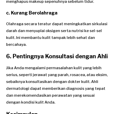
menghapus makeup sepenuhnya sebelum tidur.
c. Kurang Berolahraga
Olahraga secara teratur dapat meningkatkan sirkulasi
darah dan menyuplai oksigen serta nutrisi ke sel-sel
kulit. Ini membantu kulit tampak lebih sehat dan
bercahaya.
6. Pentingnya Konsultasi dengan Ahli
Jika Anda mengalami permasalahan kulit yang lebih
serius, seperti jerawat yang parah, rosacea, atau eksim,
sebaiknya konsultasikan dengan dokter kulit. Ahli
dermatologi dapat memberikan diagnosis yang tepat
dan merekomendasikan perawatan yang sesuai
dengan kondisi kulit Anda.