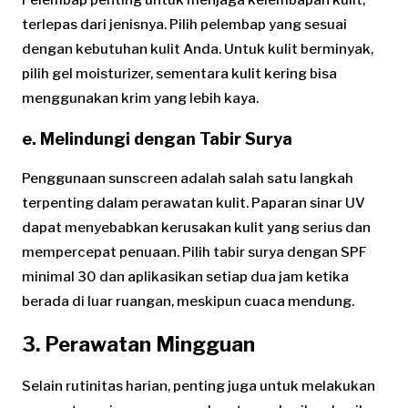
Pelembap penting untuk menjaga kelembapan kulit,
terlepas dari jenisnya. Pilih pelembap yang sesuai
dengan kebutuhan kulit Anda. Untuk kulit berminyak,
pilih gel moisturizer, sementara kulit kering bisa
menggunakan krim yang lebih kaya.
e. Melindungi dengan Tabir Surya
Penggunaan sunscreen adalah salah satu langkah
terpenting dalam perawatan kulit. Paparan sinar UV
dapat menyebabkan kerusakan kulit yang serius dan
mempercepat penuaan. Pilih tabir surya dengan SPF
minimal 30 dan aplikasikan setiap dua jam ketika
berada di luar ruangan, meskipun cuaca mendung.
3. Perawatan Mingguan
Selain rutinitas harian, penting juga untuk melakukan