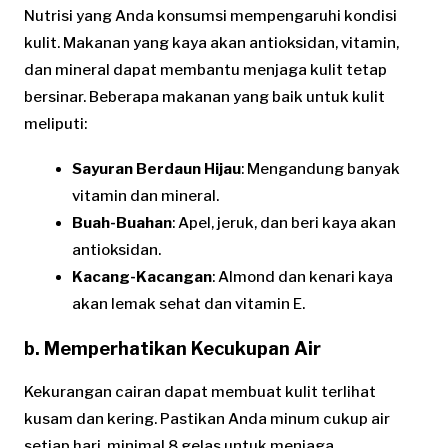
Nutrisi yang Anda konsumsi mempengaruhi kondisi
kulit. Makanan yang kaya akan antioksidan, vitamin,
dan mineral dapat membantu menjaga kulit tetap
bersinar. Beberapa makanan yang baik untuk kulit
meliputi:
Sayuran Berdaun Hijau
: Mengandung banyak
vitamin dan mineral.
Buah-Buahan
: Apel, jeruk, dan beri kaya akan
antioksidan.
Kacang-Kacangan
: Almond dan kenari kaya
akan lemak sehat dan vitamin E.
b. Memperhatikan Kecukupan Air
Kekurangan cairan dapat membuat kulit terlihat
kusam dan kering. Pastikan Anda minum cukup air
setiap hari, minimal 8 gelas untuk menjaga