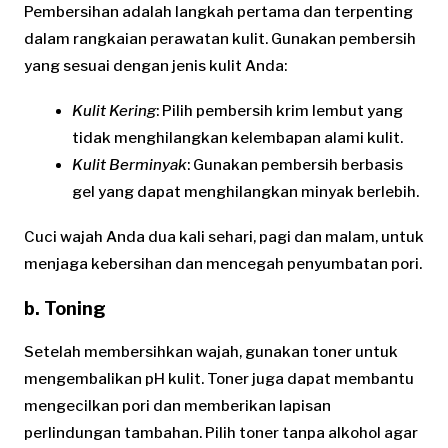
Pembersihan adalah langkah pertama dan terpenting
dalam rangkaian perawatan kulit. Gunakan pembersih
yang sesuai dengan jenis kulit Anda:
Kulit Kering
: Pilih pembersih krim lembut yang
tidak menghilangkan kelembapan alami kulit.
Kulit Berminyak
: Gunakan pembersih berbasis
gel yang dapat menghilangkan minyak berlebih.
Cuci wajah Anda dua kali sehari, pagi dan malam, untuk
menjaga kebersihan dan mencegah penyumbatan pori.
b. Toning
Setelah membersihkan wajah, gunakan toner untuk
mengembalikan pH kulit. Toner juga dapat membantu
mengecilkan pori dan memberikan lapisan
perlindungan tambahan. Pilih toner tanpa alkohol agar