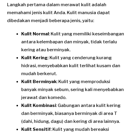
Langkah pertama dalam merawat kulit adalah
memahami jenis kulit Anda. Kulit manusia dapat
dibedakan menjadi beberapa jenis, yaitu:
Kulit Normal
: Kulit yang memiliki keseimbangan
antara kelembapan dan minyak, tidak terlalu
kering atau berminyak.
Kulit Kering
: Kulit yang cenderung kurang
hidrasi, menyebabkan kulit terlihat kusam dan
mudah berkerut.
Kulit Berminyak
: Kulit yang memproduksi
banyak minyak sebum, sering kali menyebabkan
jerawat dan komedo.
Kulit Kombinasi
: Gabungan antara kulit kering
dan berminyak, biasanya berminyak di area T
(dahi, hidung, dagu) dan kering di area lainnya.
Kulit Sensitif
: Kulit yang mudah bereaksi