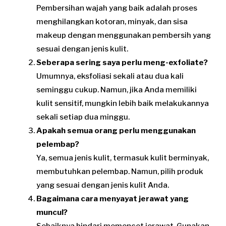
Pembersihan wajah yang baik adalah proses
menghilangkan kotoran, minyak, dan sisa
makeup dengan menggunakan pembersih yang
sesuai dengan jenis kulit.
Seberapa sering saya perlu meng-exfoliate?
Umumnya, eksfoliasi sekali atau dua kali
seminggu cukup. Namun, jika Anda memiliki
kulit sensitif, mungkin lebih baik melakukannya
sekali setiap dua minggu.
Apakah semua orang perlu menggunakan
pelembap?
Ya, semua jenis kulit, termasuk kulit berminyak,
membutuhkan pelembap. Namun, pilih produk
yang sesuai dengan jenis kulit Anda.
Bagaimana cara menyayat jerawat yang
muncul?