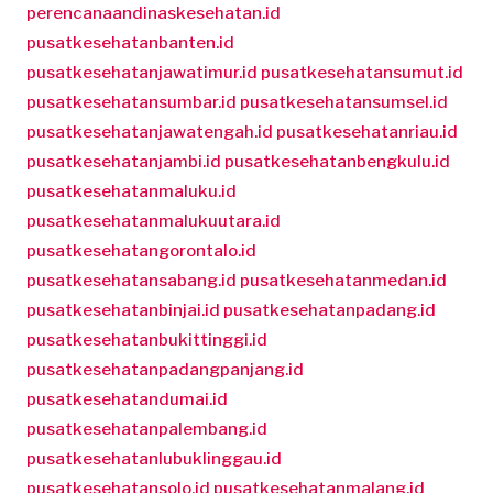
perencanaandinaskesehatan.id
pusatkesehatanbanten.id
pusatkesehatanjawatimur.id
pusatkesehatansumut.id
pusatkesehatansumbar.id
pusatkesehatansumsel.id
pusatkesehatanjawatengah.id
pusatkesehatanriau.id
pusatkesehatanjambi.id
pusatkesehatanbengkulu.id
pusatkesehatanmaluku.id
pusatkesehatanmalukuutara.id
pusatkesehatangorontalo.id
pusatkesehatansabang.id
pusatkesehatanmedan.id
pusatkesehatanbinjai.id
pusatkesehatanpadang.id
pusatkesehatanbukittinggi.id
pusatkesehatanpadangpanjang.id
pusatkesehatandumai.id
pusatkesehatanpalembang.id
pusatkesehatanlubuklinggau.id
pusatkesehatansolo.id
pusatkesehatanmalang.id