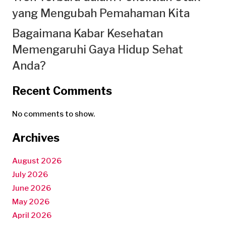
yang Mengubah Pemahaman Kita
Bagaimana Kabar Kesehatan
Memengaruhi Gaya Hidup Sehat
Anda?
Recent Comments
No comments to show.
Archives
August 2026
July 2026
June 2026
May 2026
April 2026