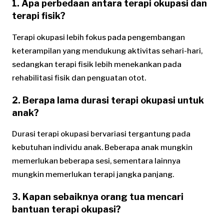
1. Apa perbedaan antara terapi okupasi dan
terapi fisik?
Terapi okupasi lebih fokus pada pengembangan
keterampilan yang mendukung aktivitas sehari-hari,
sedangkan terapi fisik lebih menekankan pada
rehabilitasi fisik dan penguatan otot.
2. Berapa lama durasi terapi okupasi untuk
anak?
Durasi terapi okupasi bervariasi tergantung pada
kebutuhan individu anak. Beberapa anak mungkin
memerlukan beberapa sesi, sementara lainnya
mungkin memerlukan terapi jangka panjang.
3. Kapan sebaiknya orang tua mencari
bantuan terapi okupasi?