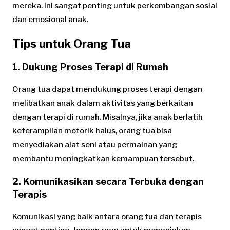
mereka. Ini sangat penting untuk perkembangan sosial
dan emosional anak.
Tips untuk Orang Tua
1. Dukung Proses Terapi di Rumah
Orang tua dapat mendukung proses terapi dengan
melibatkan anak dalam aktivitas yang berkaitan
dengan terapi di rumah. Misalnya, jika anak berlatih
keterampilan motorik halus, orang tua bisa
menyediakan alat seni atau permainan yang
membantu meningkatkan kemampuan tersebut.
2. Komunikasikan secara Terbuka dengan
Terapis
Komunikasi yang baik antara orang tua dan terapis