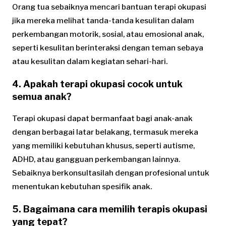
Orang tua sebaiknya mencari bantuan terapi okupasi
jika mereka melihat tanda-tanda kesulitan dalam
perkembangan motorik, sosial, atau emosional anak,
seperti kesulitan berinteraksi dengan teman sebaya
atau kesulitan dalam kegiatan sehari-hari.
4. Apakah terapi okupasi cocok untuk
semua anak?
Terapi okupasi dapat bermanfaat bagi anak-anak
dengan berbagai latar belakang, termasuk mereka
yang memiliki kebutuhan khusus, seperti autisme,
ADHD, atau gangguan perkembangan lainnya.
Sebaiknya berkonsultasilah dengan profesional untuk
menentukan kebutuhan spesifik anak.
5. Bagaimana cara memilih terapis okupasi
yang tepat?