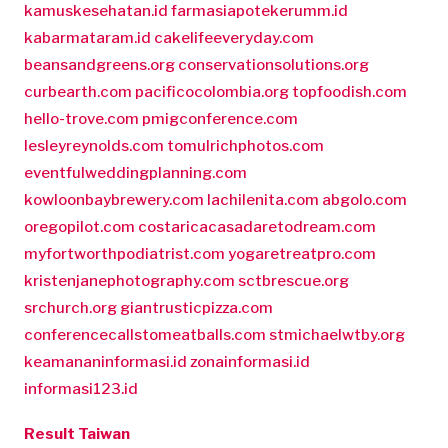
kamuskesehatan.id
farmasiapotekerumm.id
kabarmataram.id
cakelifeeveryday.com
beansandgreens.org
conservationsolutions.org
curbearth.com
pacificocolombia.org
topfoodish.com
hello-trove.com
pmigconference.com
lesleyreynolds.com
tomulrichphotos.com
eventfulweddingplanning.com
kowloonbaybrewery.com
lachilenita.com
abgolo.com
oregopilot.com
costaricacasadaretodream.com
myfortworthpodiatrist.com
yogaretreatpro.com
kristenjanephotography.com
sctbrescue.org
srchurch.org
giantrusticpizza.com
conferencecallstomeatballs.com
stmichaelwtby.org
keamananinformasi.id
zonainformasi.id
informasi123.id
Result Taiwan