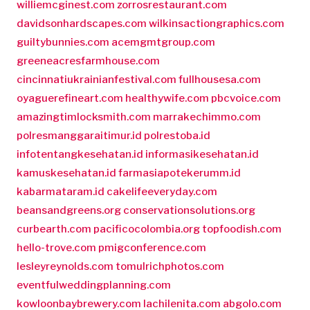
williemcginest.com
zorrosrestaurant.com
davidsonhardscapes.com
wilkinsactiongraphics.com
guiltybunnies.com
acemgmtgroup.com
greeneacresfarmhouse.com
cincinnatiukrainianfestival.com
fullhousesa.com
oyaguerefineart.com
healthywife.com
pbcvoice.com
amazingtimlocksmith.com
marrakechimmo.com
polresmanggaraitimur.id
polrestoba.id
infotentangkesehatan.id
informasikesehatan.id
kamuskesehatan.id
farmasiapotekerumm.id
kabarmataram.id
cakelifeeveryday.com
beansandgreens.org
conservationsolutions.org
curbearth.com
pacificocolombia.org
topfoodish.com
hello-trove.com
pmigconference.com
lesleyreynolds.com
tomulrichphotos.com
eventfulweddingplanning.com
kowloonbaybrewery.com
lachilenita.com
abgolo.com