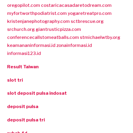
oregopilot.com
costaricacasadaretodream.com
myfortworthpodiatrist.com
yogaretreatpro.com
kristenjanephotography.com
sctbrescue.org
srchurch.org
giantrusticpizza.com
conferencecallstomeatballs.com
stmichaelwtby.org
keamananinformasi.id
zonainformasi.id
informasi123.id
Result Taiwan
slot tri
slot deposit pulsa indosat
deposit pulsa
deposit pulsa tri