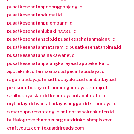
pusatkesehatanpadangpanjang.id
pusatkesehatandumai.id
pusatkesehatanpalembang.id
pusatkesehatanlubuklinggau.id
pusatkesehatansolo.id
pusatkesehatanmalang.id
pusatkesehatanmataram.id
pusatkesehatanbima.id
pusatkesehatansingkawang.id
pusatkesehatanpalangkaraya.id
apotekerku.id
apotekmk.id
farmasiuad.id
pecintabudaya.id
ragambudayajatim.id
budayakita.id
senibudaya.id
penikmatbudaya.id
lumbungbudayadermaji.id
senibudayaislam.id
kebudayaantanahdatar.id
mybudaya.id
wartabudayasanggau.id
sribudaya.id
simerdupolresbatang.id
satlantaspolresklaten.id
buffalogrovechamber.org
eatdrinkdishmpls.com
craftycutz.com
texasgirlreads.com