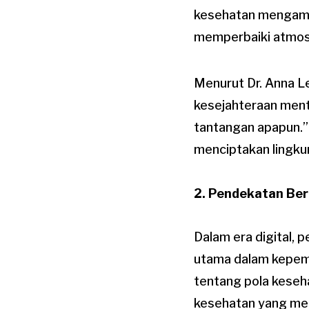
kesehatan mengambi
memperbaiki atmosf
Menurut Dr. Anna L
kesejahteraan ment
tantangan apapun.”
menciptakan lingkun
2. Pendekatan Ber
Dalam era digital,
utama dalam kepem
tentang pola keseha
kesehatan yang mem