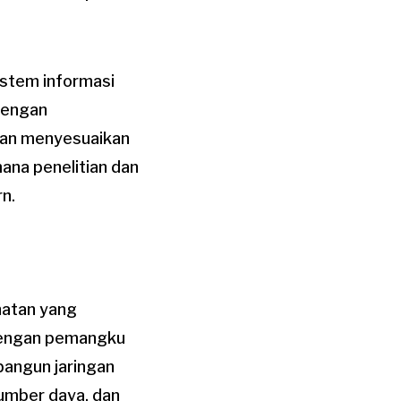
istem informasi
Dengan
 dan menyesuaikan
ana penelitian dan
n.
hatan yang
 dengan pemangku
bangun jaringan
sumber daya, dan