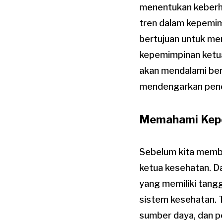
menentukan keberha
tren dalam kepemimp
bertujuan untuk m
kepemimpinan ketua
akan mendalami berb
mendengarkan pendap
Memahami Kepe
Sebelum kita memba
ketua kesehatan. Da
yang memiliki tangg
sistem kesehatan. 
sumber daya, dan p