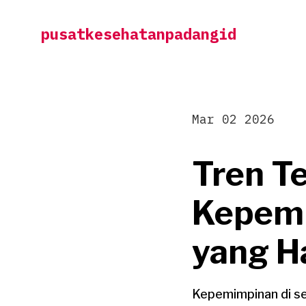
Skip
pusatkesehatanpadangid
to
content
Mar 02 2026
Tren T
Kepemi
yang H
Kepemimpinan di se