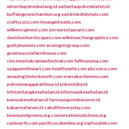
simerdupolresbatang.id
satlantaspolresklaten.id
buffalogrovechamber.org
eatdrinkdishmpls.com
craftycutz.com
texasgirlreads.com
williemcginest.com
zorrosrestaurant.com
davidsonhardscapes.com
wilkinsactiongraphics.com
guiltybunnies.com
acemgmtgroup.com
greeneacresfarmhouse.com
cincinnatiukrainianfestival.com
fullhousesa.com
oyaguerefineart.com
healthywife.com
pbcvoice.com
amazingtimlocksmith.com
marrakechimmo.com
polresmanggaraitimur.id
polrestoba.id
infotentangkesehatan.id
informasikesehatan.id
kamuskesehatan.id
farmasiapotekerumm.id
kabarmataram.id
cakelifeeveryday.com
beansandgreens.org
conservationsolutions.org
curbearth.com
pacificocolombia.org
topfoodish.com