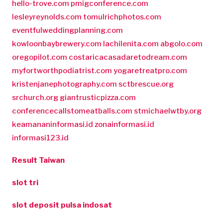
hello-trove.com
pmigconference.com
lesleyreynolds.com
tomulrichphotos.com
eventfulweddingplanning.com
kowloonbaybrewery.com
lachilenita.com
abgolo.com
oregopilot.com
costaricacasadaretodream.com
myfortworthpodiatrist.com
yogaretreatpro.com
kristenjanephotography.com
sctbrescue.org
srchurch.org
giantrusticpizza.com
conferencecallstomeatballs.com
stmichaelwtby.org
keamananinformasi.id
zonainformasi.id
informasi123.id
Result Taiwan
slot tri
slot deposit pulsa indosat