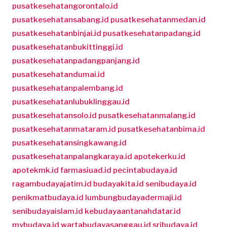
pusatkesehatangorontalo.id
pusatkesehatansabang.id
pusatkesehatanmedan.id
pusatkesehatanbinjai.id
pusatkesehatanpadang.id
pusatkesehatanbukittinggi.id
pusatkesehatanpadangpanjang.id
pusatkesehatandumai.id
pusatkesehatanpalembang.id
pusatkesehatanlubuklinggau.id
pusatkesehatansolo.id
pusatkesehatanmalang.id
pusatkesehatanmataram.id
pusatkesehatanbima.id
pusatkesehatansingkawang.id
pusatkesehatanpalangkaraya.id
apotekerku.id
apotekmk.id
farmasiuad.id
pecintabudaya.id
ragambudayajatim.id
budayakita.id
senibudaya.id
penikmatbudaya.id
lumbungbudayadermaji.id
senibudayaislam.id
kebudayaantanahdatar.id
mybudaya.id
wartabudayasanggau.id
sribudaya.id