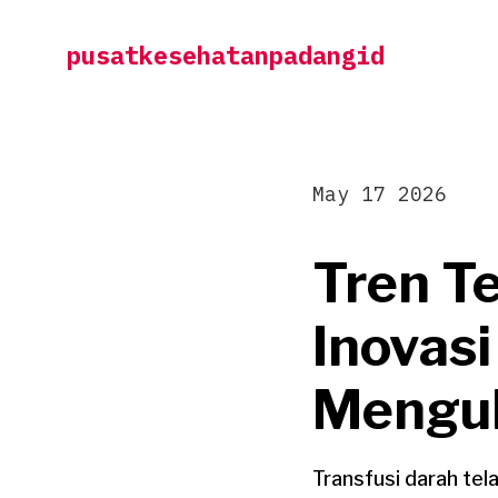
Skip
pusatkesehatanpadangid
to
content
May 17 2026
Tren Te
Inovasi
Mengub
Transfusi darah tel