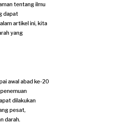
aman tentang ilmu
g dapat
am artikel ini, kita
darah yang
mpai awal abad ke-20
n penemuan
apat dilakukan
bang pesat,
n darah.