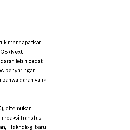
ntuk mendapatkan
NGS (Next
darah lebih cepat
es penyaringan
n bahwa darah yang
O), ditemukan
 reaksi transfusi
an, “Teknologi baru